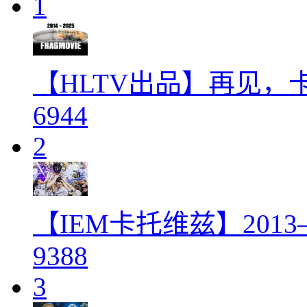
1
【HLTV出品】再见
6944
2
【IEM卡托维兹】201
9388
3