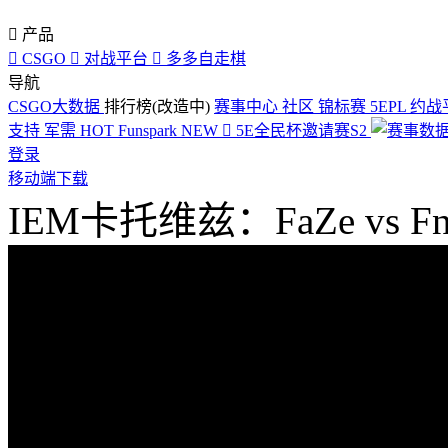

产品

CSGO

对战平台

多多自走棋
导航
CSGO大数据
排行榜(改造中)
赛事中心
社区
锦标赛
5EPL
约战
支持
军需
HOT
Funspark
NEW

5E全民杯邀请赛S2
登录
移动端下载
IEM卡托维兹：FaZe vs Fna