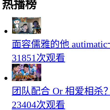
热播榜
面容儒雅的他 autimati
31851次观看
团队配合 Or 相爱相杀？
23404次观看