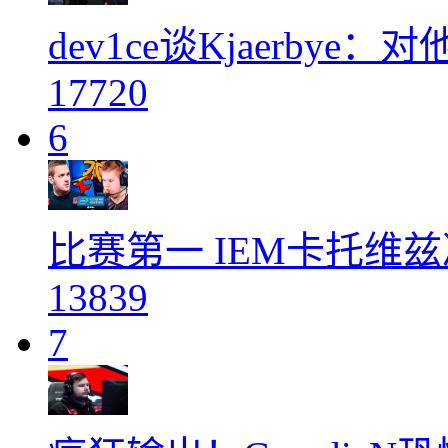
dev1ce谈Kjaerby
17720
6
比赛第一 IEM卡托维
13839
7