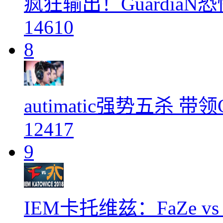
疯狂输出！GuardiaN恐
14610
8
autimatic强势五杀 
12417
9
IEM卡托维兹：FaZe vs F