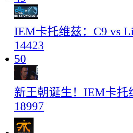
IEM卡托维兹：C9 vs Liq
14423
50
新王朝诞生！IEM卡托
18997