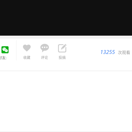



13255
次观看
收藏
评论
投搞
好友: