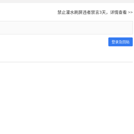
禁止灌水刷屏违者禁言3天，详情查看 >>
登录及回贴