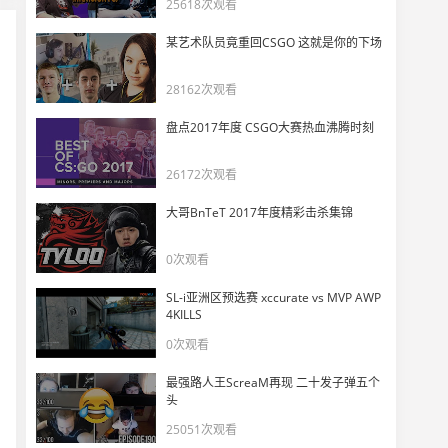
25618次观看
IEM卡托维兹：NIP vs G2 地图二Mirage
27
13495
某艺术队员竟重回CSGO 这就是你的下场
IEM卡托维兹：NIP vs G2 地图一Cache
28162次观看
28
10663
盘点2017年度 CSGO大赛热血沸腾时刻
IEM卡托维兹：SK vs Cloud9 地图三Inferno
26172次观看
29
10861
大哥BnTeT 2017年度精彩击杀集锦
IEM卡托维兹：SK vs Cloud9 地图二Mirage
30
0次观看
10842
SL-i亚洲区预选赛 xccurate vs MVP AWP
IEM卡托维兹：SK vs Cloud9 地图一Cache
4KILLS
31
0次观看
10641
最强路人王ScreaM再现 二十发子弹五个
IEM卡托维兹：FaZe vs Fnatic 地图二Cache
头
32
11453
25051次观看