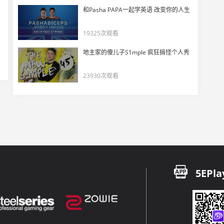
和Pasha PAPA一起学英语 改变你的人生
IEM卡托维兹：FaZe vs Fnatic 地图一Inferno
33
11556
19325次观看
残局王者！coldzera冷静四杀挽救局势
地主家的傻儿子S1mple 疯狂搞怪个人秀
34
13068
23930次观看
土耳其第一人之争？tarik Ace牛仔
35
11817
IEM卡托维兹小组赛次日精彩集锦
36
12388
IEM卡托维兹小组赛首日精彩集锦
5EPla
37
12921
IEM卡托维兹：SK vs Gambit 地图三Train
38
11105