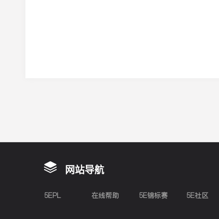
网站导航
5EPL
在线帮助
5E锦标赛
5E社区