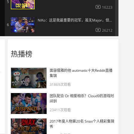
5
16223
NiKo：这是我最重要的冠军，虽无Major，但我有它
6
26212
【ENCE vs G2】Niko拿下1v2残局
7
热播榜
20010
【ENCE vs G2】huNter赛点局完成1v3救赎G2
面容儒雅的他 autimatic十大Reddit直播
8
集锦
18519
31869次观看
【ENCE vs G2】Snappi拿下1v3残局为ENCE争取下一线生机
9
团队配合 Or 相爱相杀？Cloud9的游戏时
12004
间到
23411次观看
【ENCE vs G2】扫射转移+二次定位 冷面枪男jks拿下3k
10
2017年度人物第20名 Snax个人精彩集锦
13690
秀