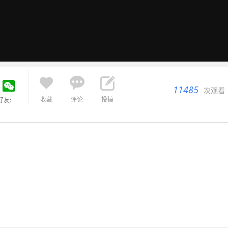



11485
次观看
收藏
评论
投搞
好友: