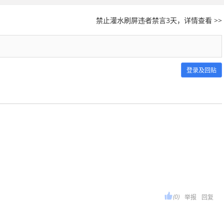
禁止灌水刷屏违者禁言3天，详情查看 >>
登录及回贴

(0)
举报
回复