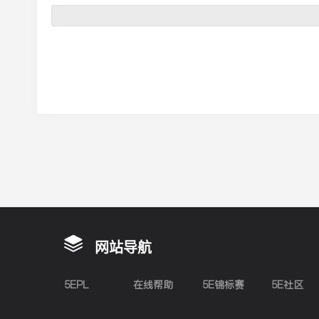
网站导航
5EPL
在线帮助
5E锦标赛
5E社区