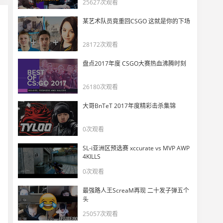
25627次观看
【ENCE vs G2】开始狩猎！huNter大心脏抓住机会瞬秒三人
11
12663
某艺术队员竟重回CSGO 这就是你的下场
【ENCE vs G2】m0NESY沙鹰1v4残局顺秒两人成功下包
28172次观看
12
17765
盘点2017年度 CSGO大赛热血沸腾时刻
【ENCE vs G2】huNter灵性绕后双杀拿下回合胜利
13
26180次观看
10607
大哥BnTeT 2017年度精彩击杀集锦
【IEM科隆决赛】ENCE G2登台
14
0次观看
10018
SL-i亚洲区预选赛 xccurate vs MVP AWP
【ESL整活】请薯薯和魔男来烤肉！ZywOo现场使坏
4KILLS
15
0次观看
23182
最强路人王ScreaM再现 二十发子弹五个
HooXi神の宣告：喷我的人根本不懂CSGO
头
16
32093
25057次观看