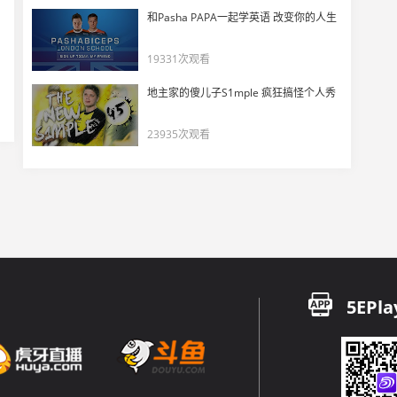
NiKo：ENCE应该惧怕这个泰然自若的我
和Pasha PAPA一起学英语 改变你的人生
17
30975
19331次观看
【Astralis vs G2】又是2v5！jks和hunter拿下2V5残局
地主家的傻儿子S1mple 疯狂搞怪个人秀
18
18062
23935次观看
【Astralis vs G2】Niko不可思议的残局！2v5拿下5杀
19
22046
【Astralis vs G2】blameF下半场手枪局强势出击拿下5杀
20
10912
【Astralis vs G2】device大狙四杀表演为上半场画下句号
5EPla
21
10856
【Astralis vs G2】Staehr在G2eco局成为特种兵拿下Ace
22
10669