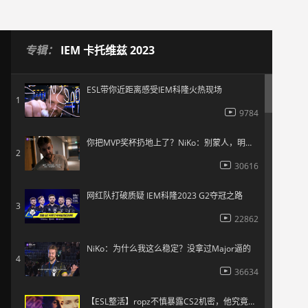
专辑：
IEM 卡托维兹 2023
ESL带你近距离感受IEM科隆火热现场
1
9784
你把MVP奖杯扔地上了？NiKo：别蒙人，明明是你扔的
2
30616
网红队打破质疑 IEM科隆2023 G2夺冠之路
3
22862
NiKo：为什么我这么稳定？没拿过Major逼的
4
36634
【ESL整活】ropz不慎暴露CS2机密，他究竟在隐藏什么？