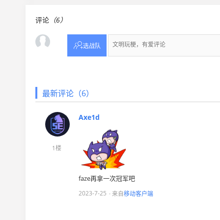
评论
（6）

选战队
最新评论（6）
Axe1d
1楼
faze再拿一次冠军吧
2023-7-25
· 来自
移动客户端