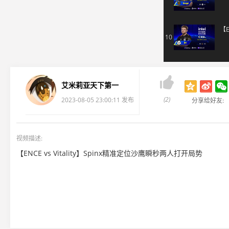
34
35

艾米莉亚天下第一
(2)
2023-08-05 23:00:11 发布
分享给好友:
36
视频描述:
37
【ENCE vs Vitality】Spinx精准定位沙鹰瞬秒两人打开局势
38
39