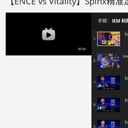
【ENCE vs Vitality】Sp
28
专辑：
IEM 科隆
29
30
31
32
33