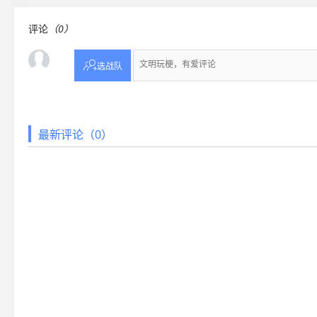
评论
（0）
40

选战队
41
最新评论（0）
42
43
44
ca