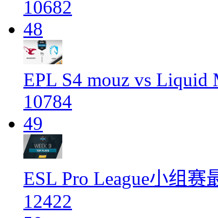
10682
48
EPL S4 mouz vs Liquid 
10784
49
ESL Pro League小
12422