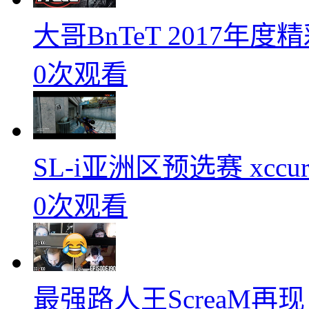
大哥BnTeT 2017年
0次观看
SL-i亚洲区预选赛 xccurat
0次观看
最强路人王ScreaM再