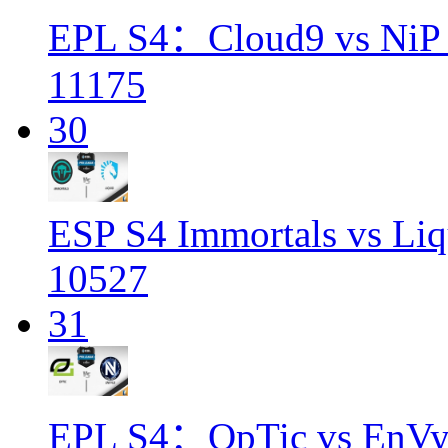
EPL S4：Cloud9 vs NiP
11175
30
ESP S4 Immortals vs Liq
10527
31
EPL S4：OpTic vs EnVy