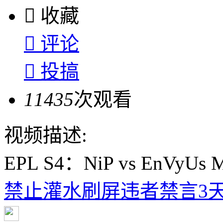

收藏

评论

投搞
11435
次观看
视频描述:
EPL S4：NiP vs EnVyUs 
禁止灌水刷屏违者禁言3天