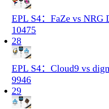
EPL S4：FaZe vs NRG 
10475
28
EPL S4：Cloud9 vs digni
9946
29