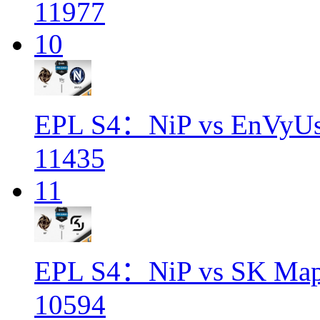
11977
10
EPL S4：NiP vs EnVyU
11435
11
EPL S4：NiP vs SK Map
10594