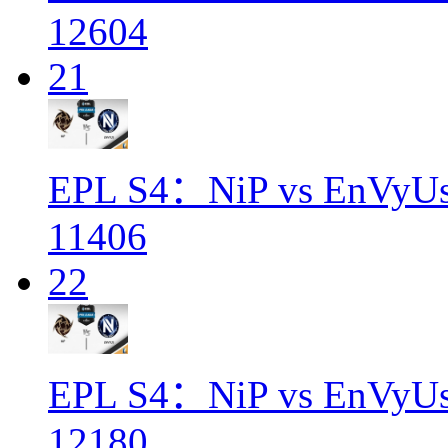
12604
21
EPL S4：NiP vs EnVyUs
11406
22
EPL S4：NiP vs EnVyU
12180