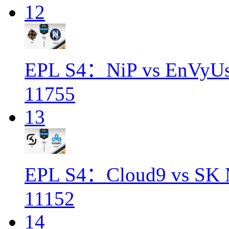
12
EPL S4：NiP vs EnVyUs
11755
13
EPL S4：Cloud9 vs SK 
11152
14