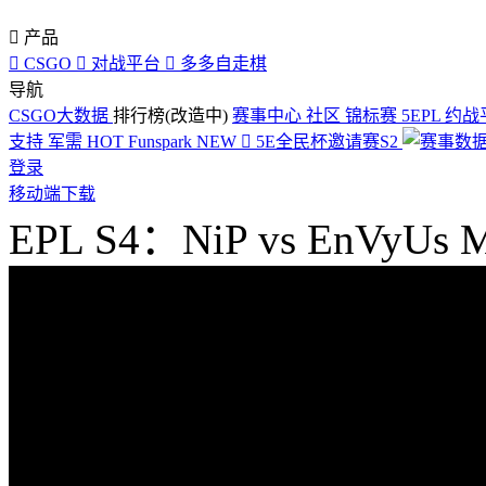

产品

CSGO

对战平台

多多自走棋
导航
CSGO大数据
排行榜(改造中)
赛事中心
社区
锦标赛
5EPL
约战
支持
军需
HOT
Funspark
NEW

5E全民杯邀请赛S2
登录
移动端下载
EPL S4：NiP vs EnVyUs 