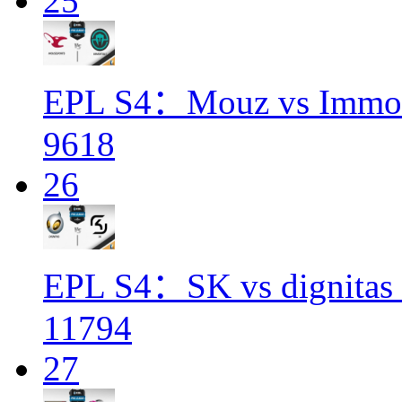
25
EPL S4：Mouz vs Immort
9618
26
EPL S4：SK vs dignitas
11794
27