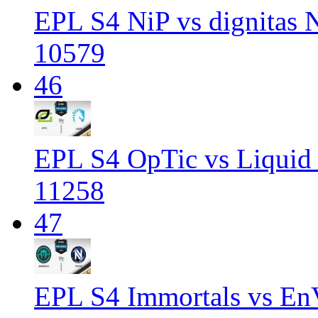
EPL S4 NiP vs dignitas 
10579
46
EPL S4 OpTic vs Liquid 
11258
47
EPL S4 Immortals vs En