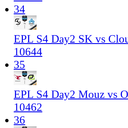
34
EPL S4 Day2 SK vs Clo
10644
35
EPL S4 Day2 Mouz vs O
10462
36