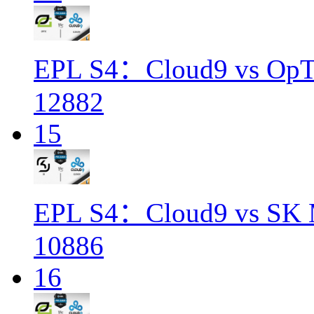
EPL S4：Cloud9 vs OpT
12882
15
EPL S4：Cloud9 vs SK 
10886
16