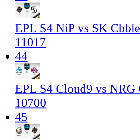
EPL S4 NiP vs SK Cbble
11017
44
EPL S4 Cloud9 vs NRG 
10700
45