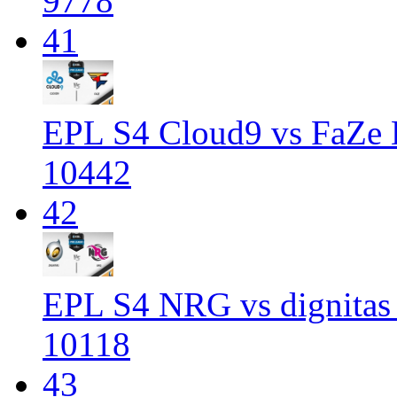
9778
41
EPL S4 Cloud9 vs FaZe 
10442
42
EPL S4 NRG vs dignitas
10118
43