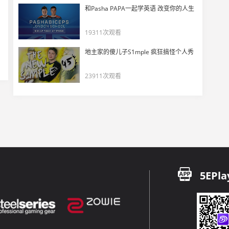
和Pasha PAPA一起学英语 改变你的人生
19311次观看
地主家的傻儿子S1mple 疯狂搞怪个人秀
23911次观看
5EPla