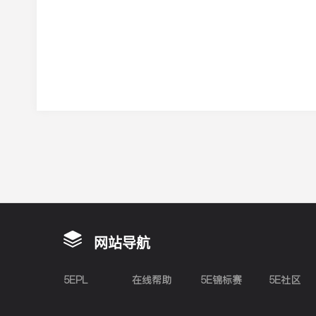
网站导航
5EPL
在线帮助
5E锦标赛
5E社区