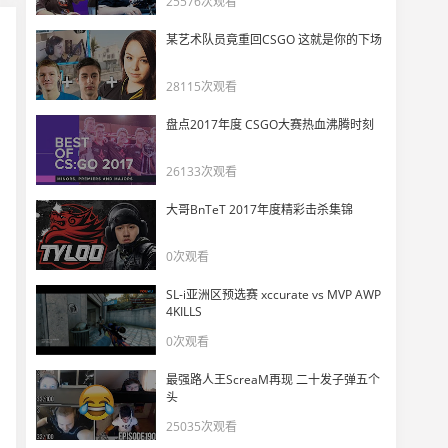
25576次观看
某艺术队员竟重回CSGO 这就是你的下场
28115次观看
盘点2017年度 CSGO大赛热血沸腾时刻
26133次观看
大哥BnTeT 2017年度精彩击杀集锦
0次观看
SL-i亚洲区预选赛 xccurate vs MVP AWP
4KILLS
0次观看
最强路人王ScreaM再现 二十发子弹五个
头
25035次观看