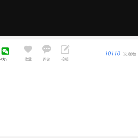



10110
次观看
收藏
评论
投搞
好友: