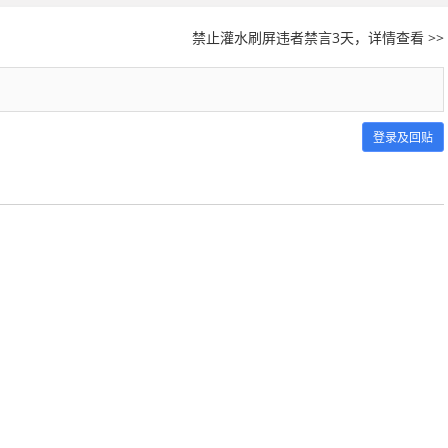
禁止灌水刷屏违者禁言3天，详情查看 >>
登录及回贴