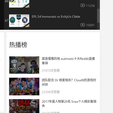
46
11256
EPL S4 Immortals vs EnVyUs Cbble
47
10681
EPL S4 mouz vs Liquid Mirage
48
热播榜
10781
ESL Pro League小组赛最后一周精彩TOP5
面容儒雅的他 autimatic十大Reddit直播
49
集锦
12420
31819次观看
EPL小组赛第7周精彩集锦
50
团队配合 Or 相爱相杀？Cloud9的游戏时
11088
间到
23398次观看
2017年度人物第20名 Snax个人精彩集锦
秀