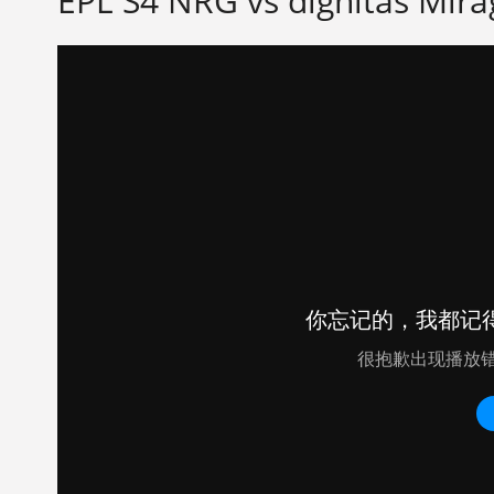
EPL S4 NRG vs dignitas Mira