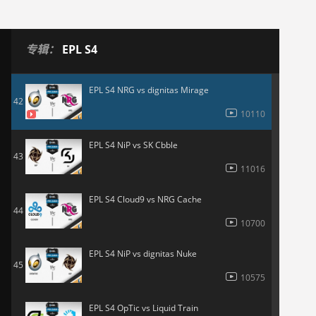
9776
EPL S4 Cloud9 vs FaZe Dust2
41
专辑：
EPL S4
10441
EPL S4 NRG vs dignitas Mirage
42
10110
EPL S4 NiP vs SK Cbble
43
11016
EPL S4 Cloud9 vs NRG Cache
44
10700
EPL S4 NiP vs dignitas Nuke
45
10575
EPL S4 OpTic vs Liquid Train