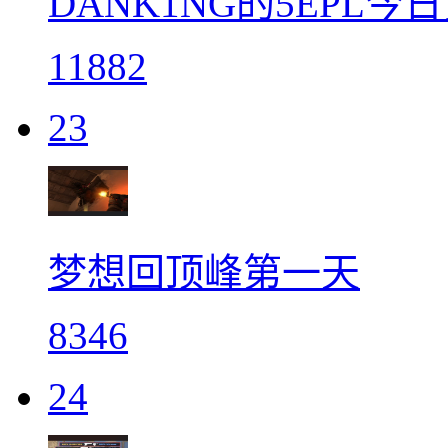
DANK1NG的5EPL
11882
23
梦想回顶峰第一天
8346
24