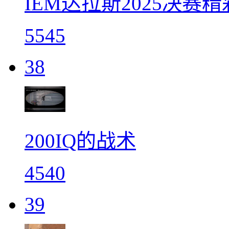
IEM达拉斯2025决赛
5545
38
200IQ的战术
4540
39