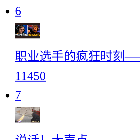
6
职业选手的疯狂时刻——2
11450
7