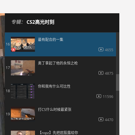
4680
“听一万遍爱爱爱能否找到真爱”
15
专辑：
CS2高光时刻
7330
最有配合的一集
16
4655
奥丁拿起了他的永恒之枪
17
4875
你和我有什么可比性
18
11596
打CS什么时候最紧张
19
4470
【ropz】先把屁股露给你