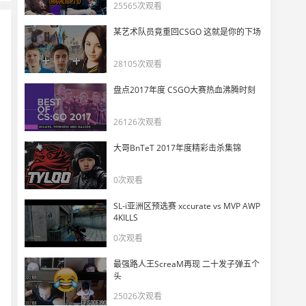
这谁能想得到？
25565次观看
26
10712
某艺术队员竟重回CSGO 这就是你的下场
开麦可惜，闭麦撒币
28105次观看
27
4360
盘点2017年度 CSGO大赛热血沸腾时刻
CS职业哥打bot热身集合
28
26126次观看
5165
大哥BnTeT 2017年度精彩击杀集锦
IEM达拉斯2025精彩时刻
29
0次观看
6245
SL-i亚洲区预选赛 xccurate vs MVP AWP
不巧的是 我是一个很不会分别的人
4KILLS
30
0次观看
4015
最强路人王ScreaM再现 二十发子弹五个
唐人也是人！
头
31
6986
25026次观看