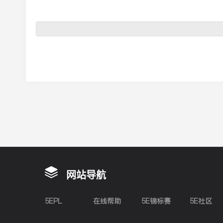
网站导航
5EPL
在线帮助
5E锦标赛
5E社区