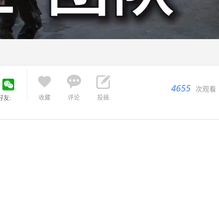



4655
次观看
收藏
评论
投搞
好友: