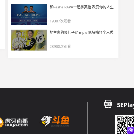
“我当然知道那不是我的月亮”
和Pasha PAPA一起学英语 改变你的人生
32
10804
19307次观看
IEM达拉斯2025决赛精彩镜头
地主家的傻儿子S1mple 疯狂搞怪个人秀
33
5515
23908次观看
200IQ的战术
34
4495
玩机器看m0NESY手枪局三杀直接互动
35
5400
【赛场PEEK】ACL TYLOO VS LVG
36
5EPla
4760
玩机器看NiKo顶级意识25秒回头看匪家却没打过！
37
10373