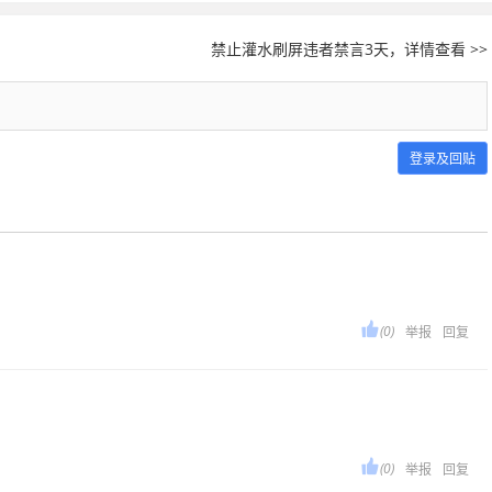
禁止灌水刷屏违者禁言3天，详情查看 >>
登录及回贴

(0)
举报
回复

(0)
举报
回复