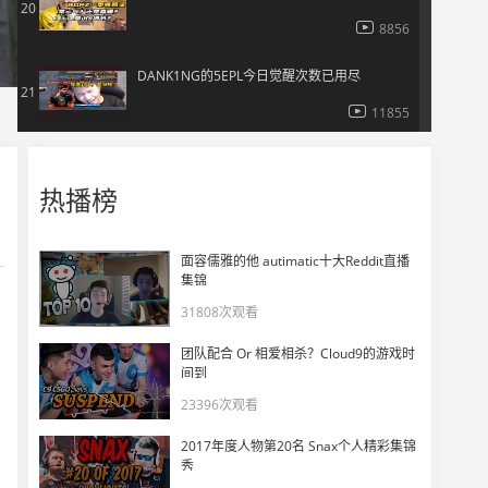
20
8856
DANK1NG的5EPL今日觉醒次数已用尽
21
11855
梦想回顶峰第一天
22
热播榜
8312
DANK1NG无甲沙鹰三杀终结比赛
23
面容儒雅的他 autimatic十大Reddit直播
集锦
11530
31808次观看
教你游龙Dust2！
24
团队配合 Or 相爱相杀？Cloud9的游戏时
4970
间到
23396次观看
起床，大哥叫你打游戏
25
2017年度人物第20名 Snax个人精彩集锦
6215
秀