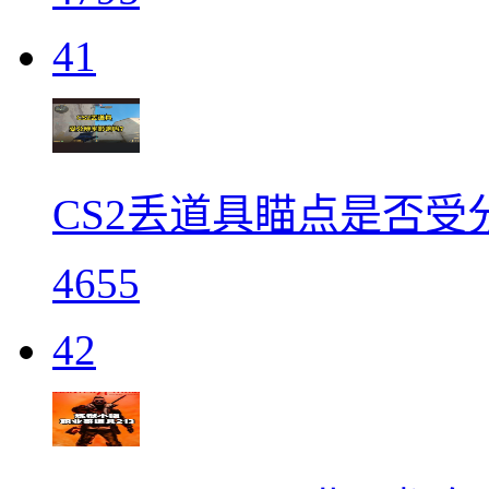
41
CS2丢道具瞄点是否受
4655
42