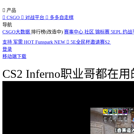

产品

CSGO

对战平台

多多自走棋
导航
CSGO大数据
排行榜(改造中)
赛事中心
社区
锦标赛
5EPL
约战
支持
军需
HOT
Funspark
NEW

5E全民杯邀请赛S2
登录
移动端下载
CS2 Inferno职业哥都在