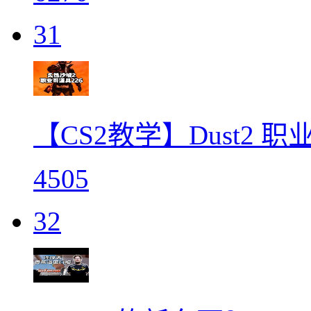
31
【CS2教学】Dust2 
4505
32