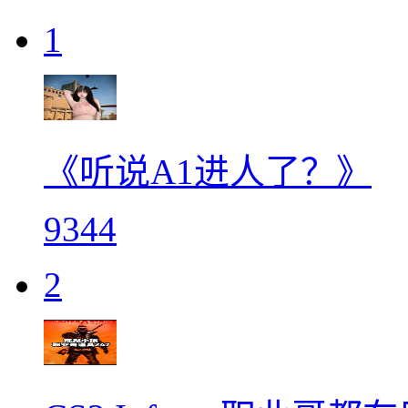
1
《听说A1进人了？》
9344
2