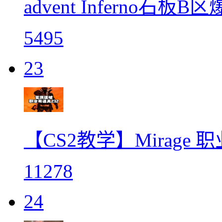
advent Inferno
5495
23
【CS2教学】Mirage
11278
24