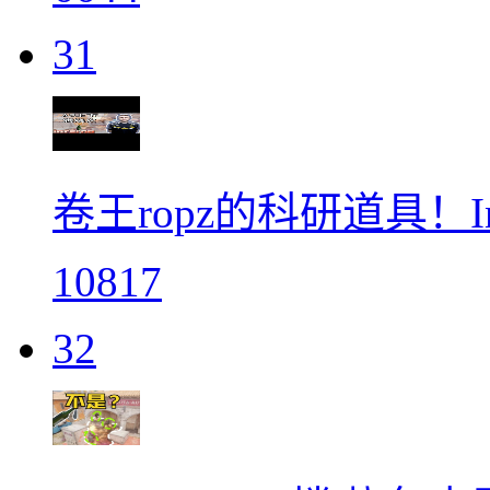
31
卷王ropz的科研道具！In
10817
32