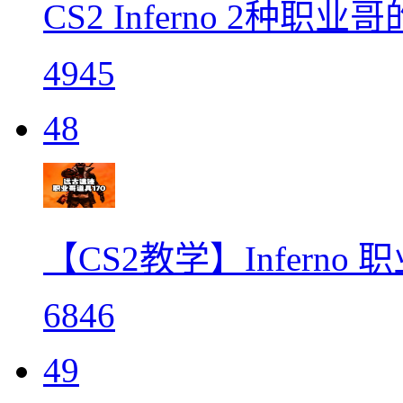
CS2 Inferno 2种职
4945
48
【CS2教学】Inferno
6846
49