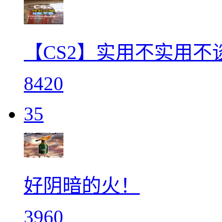
【CS2】实用不实用
8420
35
好阴暗的火！
3960