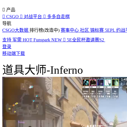

产品

CSGO

对战平台

多多自走棋
导航
CSGO大数据
排行榜(改造中)
赛事中心
社区
锦标赛
5EPL
约战
支持
军需
HOT
Funspark
NEW

5E全民杯邀请赛S2
登录
移动端下载
道具大师-Inferno