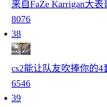
来自FaZe Karriga
8076
38
cs2能让队友吹捧你的
6546
39