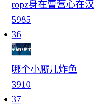
ropz身在曹营心在汉
5985
36
哪个小厮儿炸鱼
3910
37