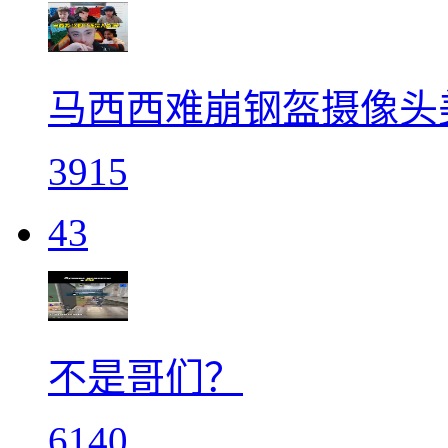
马西西难崩钢盔摄像头
3915
43
不是哥们？
6140