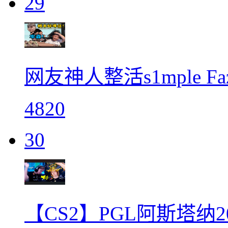
29
网友神人整活s1mple 
4820
30
【CS2】PGL阿斯塔纳202