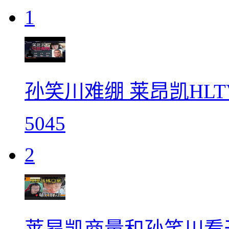
1
孙笑川难绷 莱昂凯HL
5045
2
莱昂凯商量和孙笑川看天