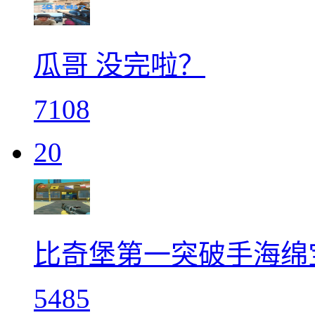
瓜哥 没完啦？
7108
20
比奇堡第一突破手海绵
5485