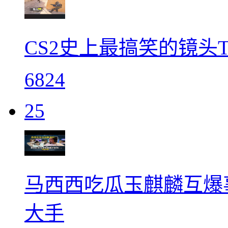
CS2史上最搞笑的镜头To
6824
25
马西西吃瓜玉麒麟互爆
大手