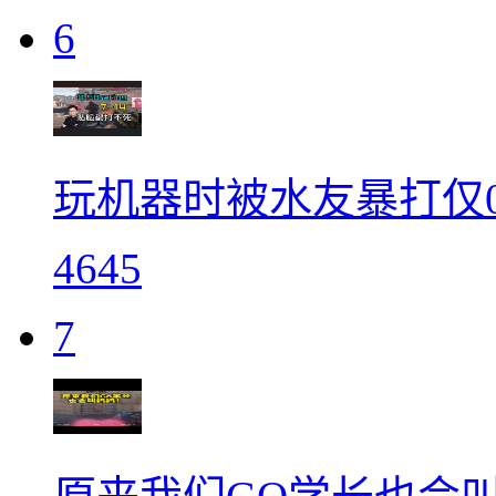
6
玩机器时被水友暴打仅0.58
4645
7