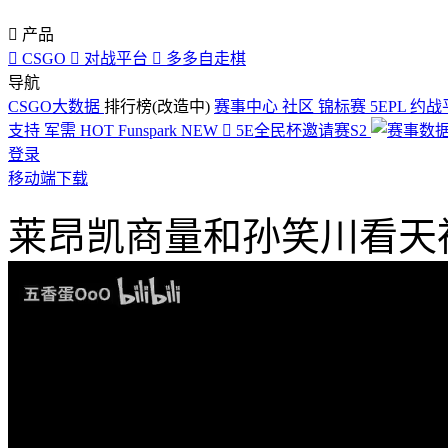

产品

CSGO

对战平台

多多自走棋
导航
CSGO大数据
排行榜(改造中)
赛事中心
社区
锦标赛
5EPL
约战
支持
军需
HOT
Funspark
NEW

5E全民杯邀请赛S2
登录
移动端下载
莱昂凯商量和孙笑川看天禄M