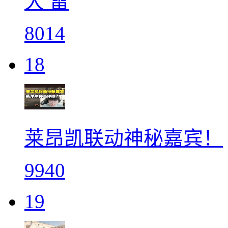
大 雷
8014
18
莱昂凯联动神秘嘉宾！
9940
19