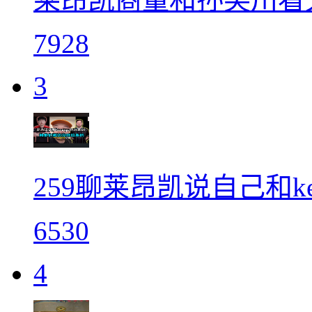
7928
3
259聊莱昂凯说自己和ke
6530
4