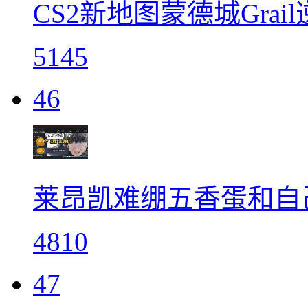
CS2新地图蒙德城Grail
5145
46
莱昂凯难绷五香蛋和自
4810
47