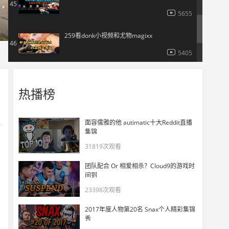
45
5655
259看donk小视频和尤物magixx
46
5405
《你看看你后面呢？》
47
热播榜
8544
bro 我有个计划
48
面容儒雅的他 autimatic十大Reddit直播
集锦
8934
31819次观看
BLAST Rivals 搞笑瞬间
49
团队配合 Or 相爱相杀？Cloud9的游戏时
4150
间到
23398次观看
游戏日常-其实只是不想面对
50
2017年度人物第20名 Snax个人精彩集锦
9928
秀