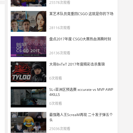
25578次观看
某艺术队员竟重回CSGO 这就是你的下场
28116次观看
盘点2017年度 CSGO大赛热血沸腾时刻
26136次观看
大哥BnTeT 2017年度精彩击杀集锦
0次观看
SL-i亚洲区预选赛 xccurate vs MVP AWP
4KILLS
0次观看
最强路人王ScreaM再现 二十发子弹五个
头
25036次观看