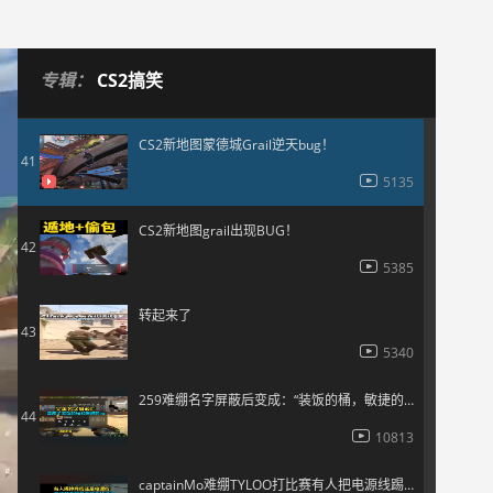
6110
0.001% CS2 时刻
40
专辑：
CS2搞笑
4615
CS2新地图蒙德城Grail逆天bug！
41
5135
CS2新地图grail出现BUG！
42
5385
转起来了
43
5340
259难绷名字屏蔽后变成：“装饭的桶，敏捷的鹰，领头的羊“
44
10813
captainMo难绷TYLOO打比赛有人把电源线踢掉直接五个人全掉线了