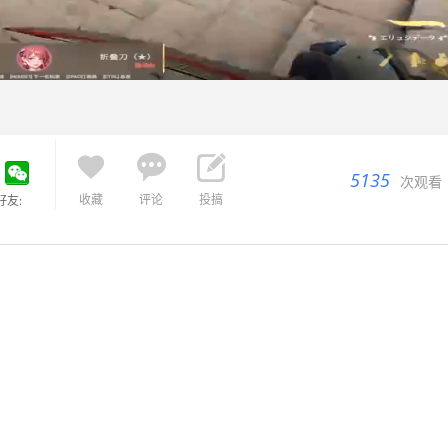



5135
次观看
收藏
评论
投搞
好友: