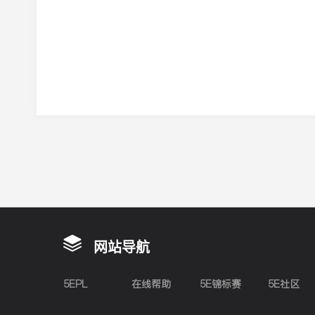
网站导航
5EPL
在线帮助
5E锦标赛
5E社区