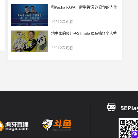
和Pasha PAPA一起学英语 改变你的人生
19312次观看
地主家的傻儿子S1mple 疯狂搞怪个人秀
23912次观看
5EPla