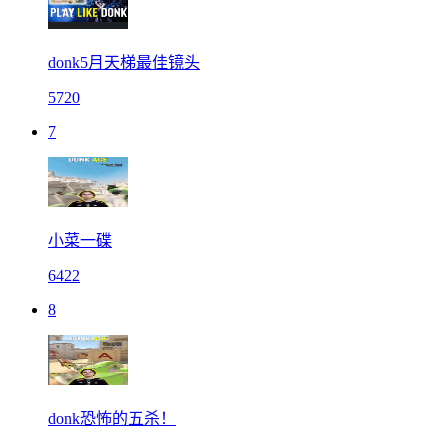
donk5月天梯最佳镜头
5720
7
小菜一碟
6422
8
donk恐怖的五杀！