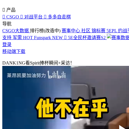

产品

CSGO

对战平台

多多自走棋
导航
CSGO大数据
排行榜(改造中)
赛事中心
社区
锦标赛
5EPL
约战
支持
军需
HOT
Funspark
NEW

5E全民杯邀请赛S2
登录
移动端下载
DANK1NG看Spirit捧杯瞬间+采访！