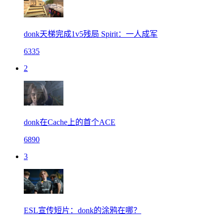
donk天梯完成1v5残局 Spirit：一人成军
6335
2
donk在Cache上的首个ACE
6890
3
ESL宣传短片：donk的涂鸦在哪？