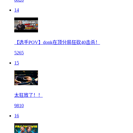
14
【选手POV】donk在顶分局狂砍40击杀！
5265
15
太狂放了！！
9810
16