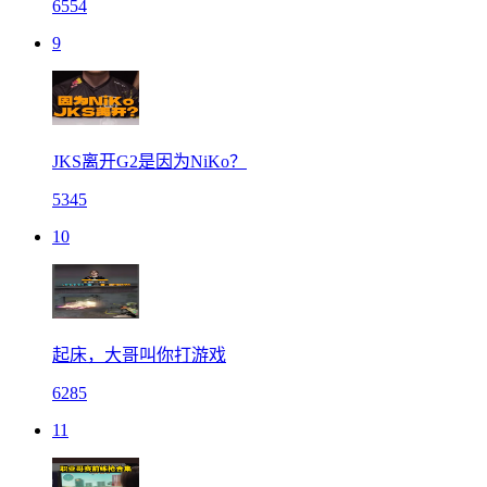
6554
9
JKS离开G2是因为NiKo？
5345
10
起床，大哥叫你打游戏
6285
11