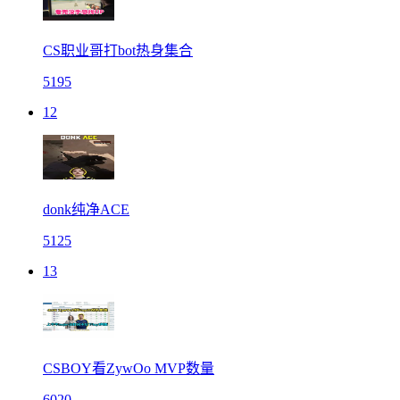
CS职业哥打bot热身集合
5195
12
donk纯净ACE
5125
13
CSBOY看ZywOo MVP数量
6020