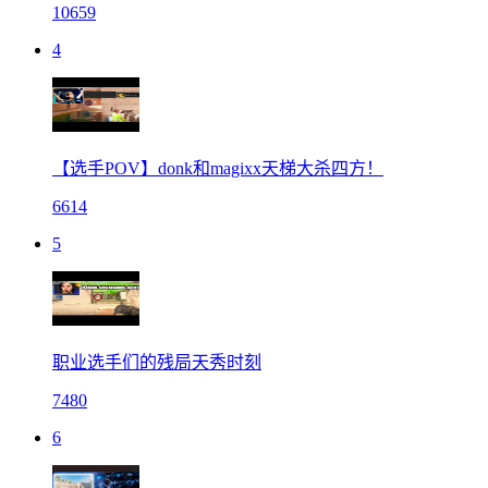
10659
4
【选手POV】donk和magixx天梯大杀四方！
6614
5
职业选手们的残局天秀时刻
7480
6