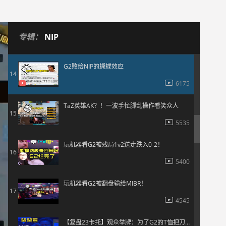
5825
【玩机器】G2给NIP送分导致LVG错失科隆资格？
13
专辑：
NIP
10349
G2败给NIP的蝴蝶效应
14
6175
TaZ英雄AK？！一波手忙脚乱操作看笑众人
15
5535
玩机器看G2被残局1v2送走跌入0-2！
16
5400
玩机器看G2被翻盘输给MIBR！
17
4545
【复盘23卡托】观众举牌：为了G2的T恤把刀都卖了！