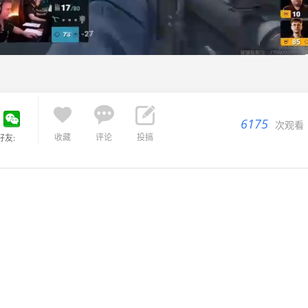



6175
次观看
收藏
评论
投搞
好友: