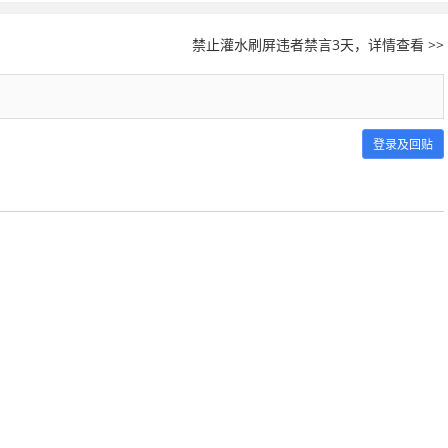
禁止灌水刷屏违者禁言3天，详情查看 >>
登录及回贴