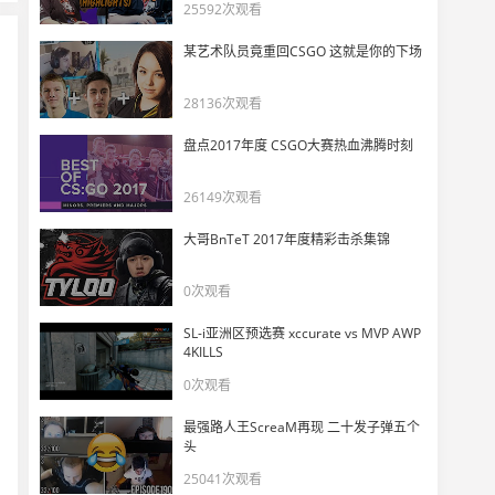
Falcons vs G2 PGL Bucharest 总决赛精彩时刻
25592次观看
24
4925
某艺术队员竟重回CSGO 这就是你的下场
CSBOY看G2官博在决赛前发文“m0NESY the last dance”
28136次观看
25
9388
盘点2017年度 CSGO大赛热血沸腾时刻
CSBOY看G2赛前官推：最后一舞！
26
26149次观看
8412
大哥BnTeT 2017年度精彩击杀集锦
CSBOY看m0NESY带飞G2进决赛数据！
27
0次观看
10038
SL-i亚洲区预选赛 xccurate vs MVP AWP
DANK1NG看G2决赛会师Falcons！直接和粉丝狂欢！
4KILLS
28
0次观看
6938
最强路人王ScreaM再现 二十发子弹五个
Falcons、G2仍有机会决赛会师！
头
29
5390
25041次观看