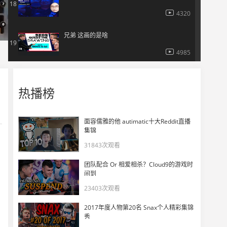
18
4320
兄弟 这画的是啥
19
4985
玩机器聊degster拿PGL的MVP是凭自己实力拿到了！
20
热播榜
9128
玩机器聊PGLFalcons夺冠直言没毛病啊！
21
面容儒雅的他 autimatic十大Reddit直播
集锦
6360
31843次观看
CSBOY看HeavyGod赛点局终结比赛带领G2晋级PGL四强！
22
团队配合 Or 相爱相杀？Cloud9的游戏时
5740
间到
23403次观看
CSBOY看G2确认租借hades来暂补小孩空缺！
23
2017年度人物第20名 Snax个人精彩集锦
4620
秀