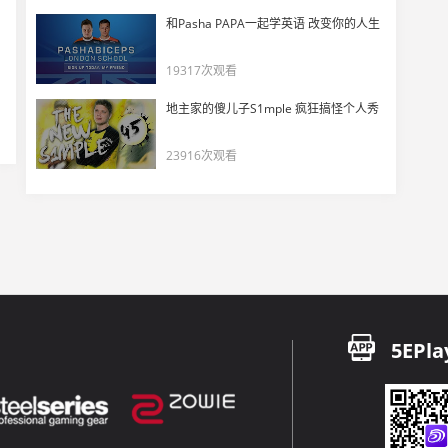
DANK1NG看傻m0NESY神闪帮助HeavyGod四杀！
和Pasha PAPA一起学英语 改变你的人生
30
4395
19317次观看
CSBOY难绷 huNter-烧死HeavyGod！
地主家的傻儿子S1mple 疯狂搞怪个人秀
31
6424
23916次观看
莱昂凯:Falcons正在一步步毁掉一线赛场！
32
4220
马西西看G2战胜Complexity全胜晋级PGL淘汰赛！
33
4715
DANK1NG看 Ra被G2 2-0！m0NESY猛炸鱼！
34
5EPla
5520
CSBOY看m0NESY赛点大狙三杀终结RA！
35
5065