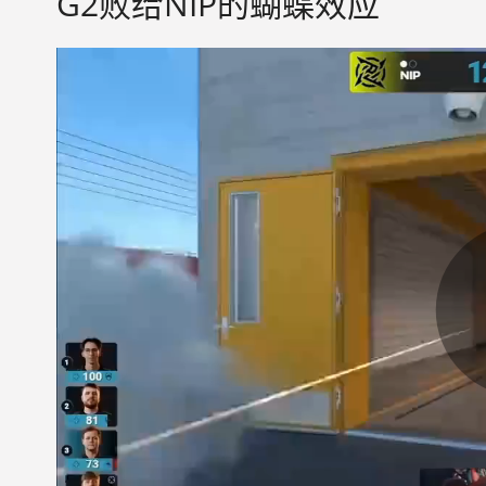
G2败给NIP的蝴蝶效应