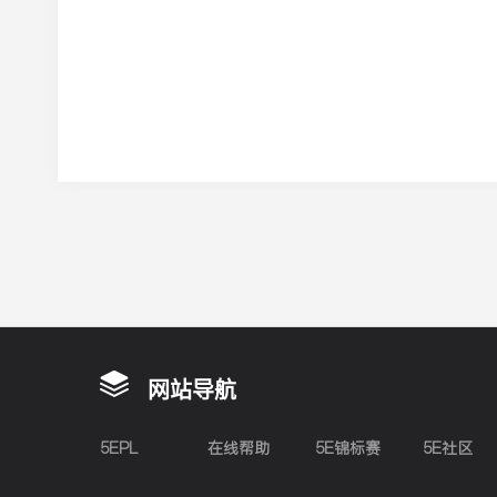
网站导航
5EPL
在线帮助
5E锦标赛
5E社区