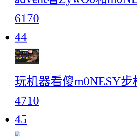
6170
44
玩机器看傻m0NESY步枪四
4710
45