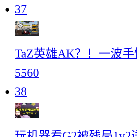
37
TaZ英雄AK？！一波
5560
38
玩机器看G2被残局1v2