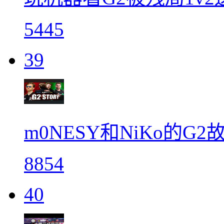
5445
39
m0NESY和NiKo的G2
8854
40