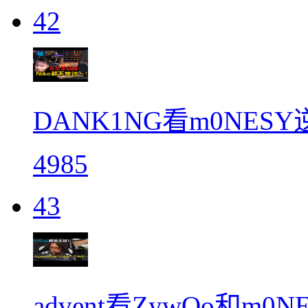
42
DANK1NG看m0NES
4985
43
advent看ZywOo和