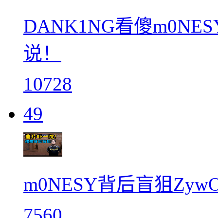
DANK1NG看傻m0N
说！
10728
49
m0NESY背后盲狙Zy
7560