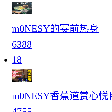
m0NESY的赛前热身
6388
18
m0NESY香蕉道赏心悦
4755