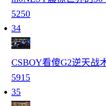
5250
34
CSBOY看傻G2逆天战术su
5915
35