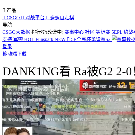

产品

CSGO

对战平台

多多自走棋
导航
CSGO大数据
排行榜(改造中)
赛事中心
社区
锦标赛
5EPL
约战
支持
军需
HOT
Funspark
NEW

5E全民杯邀请赛S2
登录
移动端下载
DANK1NG看 Ra被G2 2