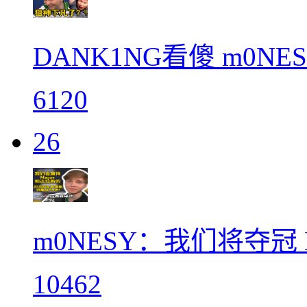
DANK1NG看傻 m0
6120
26
m0NESY：我们将夺冠 
10462