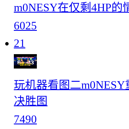
m0NESY在仅剩4HP
6025
21
玩机器看图二m0NESY重
决胜图
7490