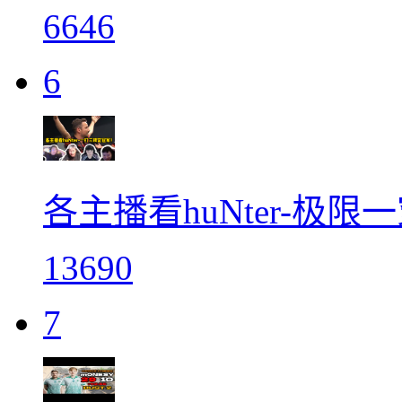
6646
6
各主播看huNter-极
13690
7