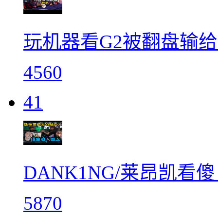
玩机器看G2被翻盘输给
4560
41
DANK1NG/莱昂凯看傻
5870