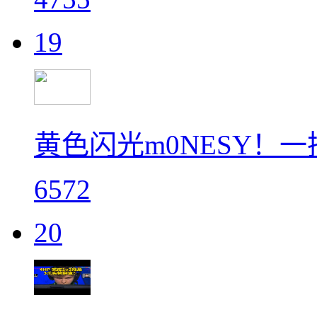
19
黄色闪光m0NESY！
6572
20