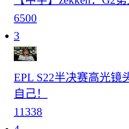
6500
3
EPL S22半决赛高
自己！
11338