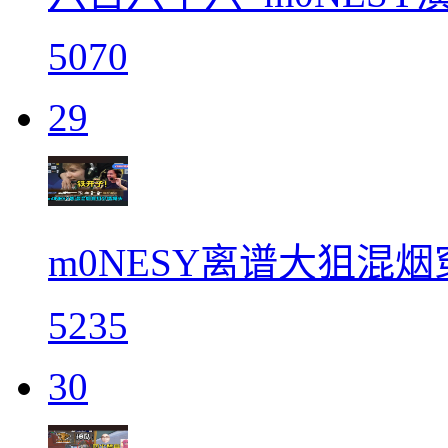
5070
29
m0NESY离谱大狙混
5235
30