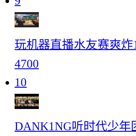
9
玩机器直播水友赛爽炸1.36
4700
10
DANK1NG听时代少年