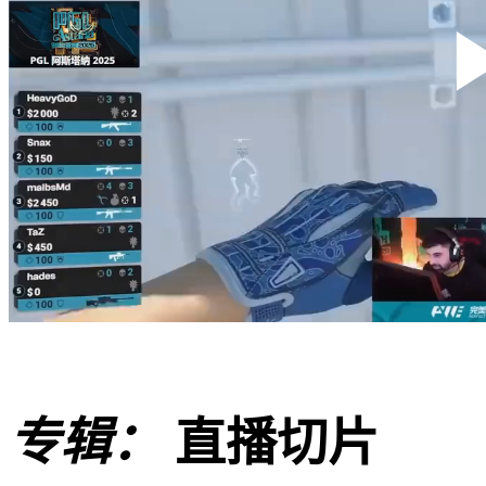
专辑：
直播切片