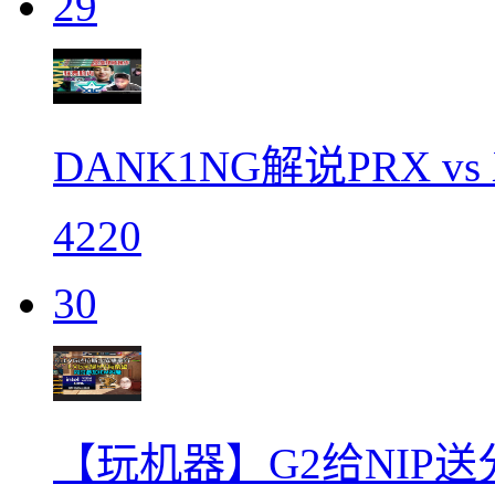
29
DANK1NG解说PRX v
4220
30
【玩机器】G2给NIP