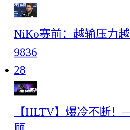
NiKo赛前：越输压力
9836
28
【HLTV】爆冷不断！—
顾