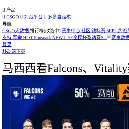

产品

CSGO

对战平台

多多自走棋
导航
CSGO大数据
排行榜(改造中)
赛事中心
社区
锦标赛
5EPL
约战
支持
军需
HOT
Funspark
NEW

5E全民杯邀请赛S2
登录
移动端下载
马西西看Falcons、Vital