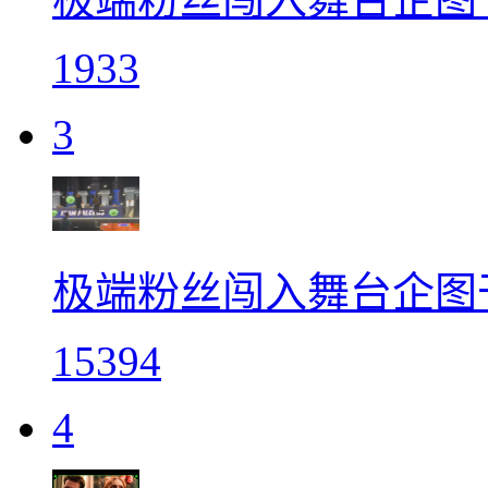
1933
3
极端粉丝闯入舞台企图干扰
15394
4