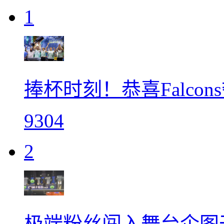
1
捧杯时刻！恭喜Falcon
9304
2
极端粉丝闯入舞台企图干扰