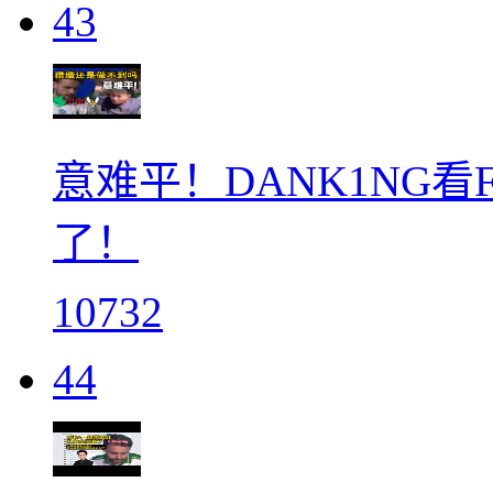
43
意难平！DANK1NG看Fal
了！
10732
44