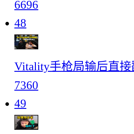
6696
48
Vitality手枪局输后直
7360
49