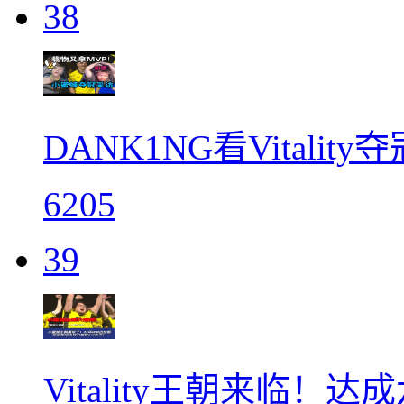
38
DANK1NG看Vitalit
6205
39
Vitality王朝来临！