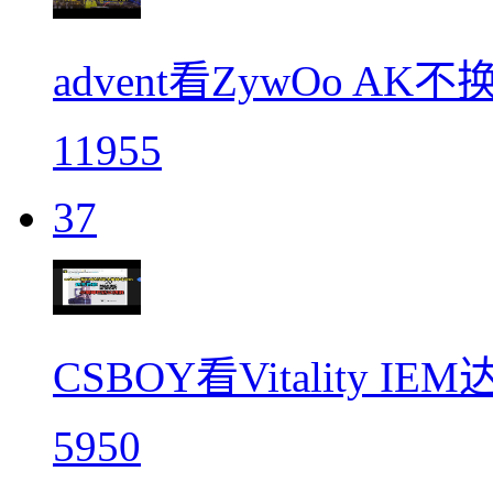
advent看ZywOo A
11955
37
CSBOY看Vitality
5950