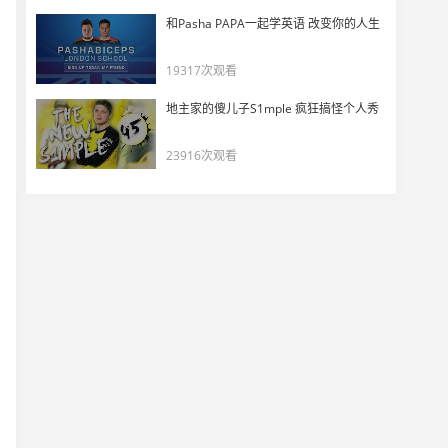
【HLTV】“欢迎来到淘汰赛”——奥斯汀Major第11日回顾
和Pasha PAPA一起学英语 改变你的人生
31
6500
19317次观看
【HLTV】“心碎时刻”——奥斯汀Major第12日回顾
地主家的傻儿子S1mple 疯狂搞怪个人秀
32
7310
23916次观看
【选手POV】donk和magixx天梯大杀四方！
33
6614
奥斯汀Major中那些精彩绝伦的极致操作秀
34
7794
karrigan的vlog FaZe跌宕起伏的奥斯汀Major第二阶段
35
8490
【HLTV出品】背水一战——奥斯汀Major第八日回顾
36
6384