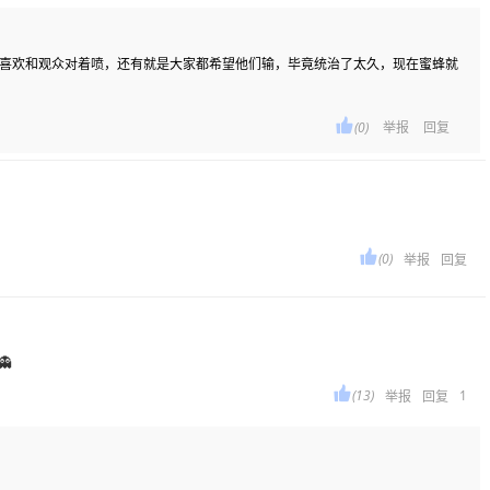
x又喜欢和观众对着喷，还有就是大家都希望他们输，毕竟统治了太久，现在蜜蜂就

(0)
举报
回复

(0)
举报
回复


(13)
1
举报
回复