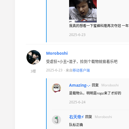
我真的想看一下蜜蜂科隆再次夺冠 一
2025-6-23
Moroboshi
受虐狂+小丑+混子，捡到个载物就偷着乐吧
2025-6-23
· 来自
移动客户端
3楼
Amazing-.-
回复
Moroboshi
是载物么，明明是ropz来了才好的
2025-6-24
右天帝⚡
回复
Moroboshi
队标正确