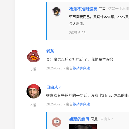
枪法不准时速高
回复
这是一个水瓶
带节奏玩而已，又没什么仇怨，ape
是大反派。
2025-6-23
老灰
豆：魔男以后别打电话了，我怕车主误会
2025-6-23
· 来自
移动客户端
5楼
自由人♂
很喜欢某些粉丝的一句话，没有比21navi更高的山
2025-6-23
· 来自
移动客户端
4楼
娇弱的继母
回复
自由人♂