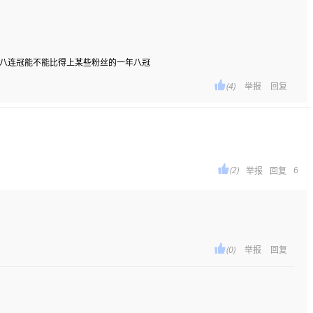
年八连冠能不能比得上某些粉丝的一年八冠

(4)
举报
回复

(2)
6
举报
回复

(0)
举报
回复