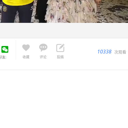



10338
次观看
收藏
评论
投搞
好友: