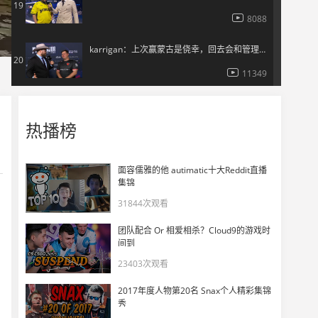
19
8088
karrigan：上次赢蒙古是侥幸，回去会和管理层沟通我的看法
20
11349
EliGE：很失望，我们绝对有实力拿下这场比赛
21
热播榜
8306
Techno：我想我们已经适应了在舞台上比赛
22
面容儒雅的他 autimatic十大Reddit直播
集锦
6882
31844次观看
apEX：不在乎观众喊啥，对阵MOUZ不会过度自信
23
团队配合 Or 相爱相杀？Cloud9的游戏时
8694
间到
23403次观看
chopper：很糟糕，我想大家都期待我们能走更远
24
2017年度人物第20名 Snax个人精彩集锦
10278
秀