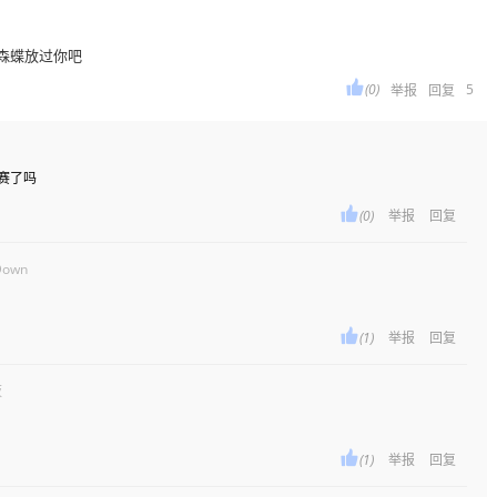
你森蝶放过你吧

(0)
5
举报
回复
活赛了吗

(0)
举报
回复
Down

(1)
举报
回复
夜

(1)
举报
回复