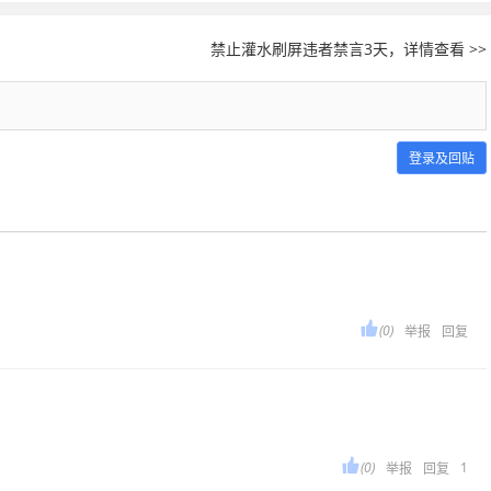
禁止灌水刷屏违者禁言3天，详情查看 >>
登录及回贴

(0)
举报
回复

(0)
1
举报
回复