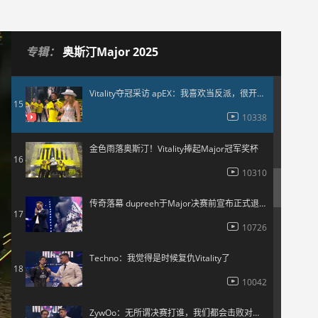
11472
HLTV出品：BLAST.tv奥斯汀Major精彩集锦
14
专辑：
奥斯汀Major 2025
8798
Vitality夺冠采访 apEX：我喜欢当反派，很开心黑子们又错了
15
10338
金色雨落奥斯汀！Vitality捧起Major冠军奖杯
16
10310
传奇落幕 dupreeh于Major决赛前宣布正式退役
17
10726
Techno：我觉得是时候复仇Vitality了
18
10042
ZywOo：无所谓决赛打谁，我们都会击败对手的