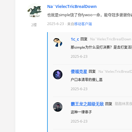
Na`VielecTricBrealDown
也就是simple饶了你fywoo一命，能夺冠多谢谢
2025-6-23
· 来自
移动客户端
2楼
1c_c
回复
Na`VielecTricBrealDown
那simple为什么没打决赛？是去打复
2025-6-23
傻福克星
回复
Na`VielecTricBreal
户口本清零的傻辶畐
2025-6-23
霸王龙之超级无敌
回复
酷酷林黑
这种一律串子
2025-6-23