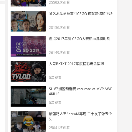
torzsi：Brollan状态不佳时我一直在给他打气
25592次观看
25
8402
某艺术队员竟重回CSGO 这就是你的下场
MOUZ四分之一决赛击败Spirit获胜时刻
28136次观看
26
8906
盘点2017年度 CSGO大赛热血沸腾时刻
八强齐聚舞台 BLAST.tv奥斯汀Major冠军赛选手入场视频
27
26149次观看
11337
大哥BnTeT 2017年度精彩击杀集锦
心碎时刻- Day 12 BLAST.tv Austin Major
28
0次观看
7250
SL-i亚洲区预选赛 xccurate vs MVP AWP
FaZe全员洗了印度恒河澡！这下恒河战舰拿下奥斯汀major不轻轻松松！！
4KILLS
29
0次观看
12558
最强路人王ScreaM再现 二十发子弹五个
【ZywOo出品】准备好迎接Major淘汰赛了！！
头
30
5590
25041次观看