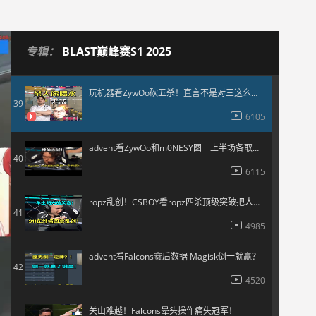
10584
玩机器看傻ropz瞬间四杀！看着ZywOo笑嘻嘻
38
专辑：
BLAST巅峰赛S1 2025
7056
玩机器看ZywOo砍五杀！直言不是对三这么简单了
39
6105
advent看ZywOo和m0NESY图一上半场各取一个四杀！
40
6115
ropz乱创！CSBOY看ropz四杀顶级突破把人全部转完！
41
4985
advent看Falcons赛后数据 Magisk倒一就赢？
42
4520
关山难越！Falcons晕头操作痛失冠军！