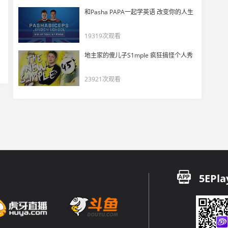
和Pasha PAPA一起学英语 改变你的人生
19319次观看
地主家的傻儿子S1mple 疯狂搞怪个人秀
23921次观看
5EPla