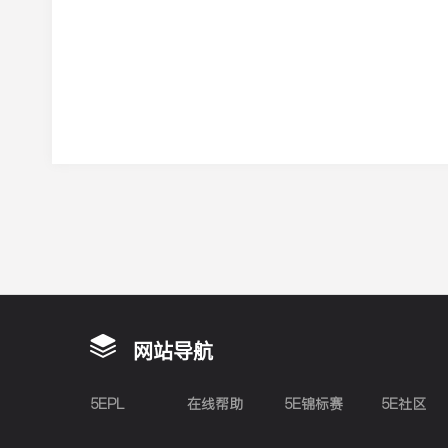
网站导航
5EPL
在线帮助
5E锦标赛
5E社区