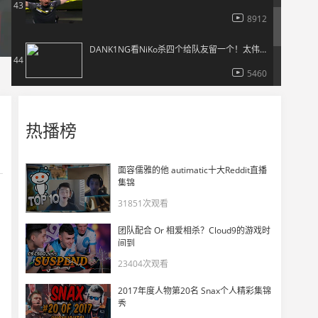
43
8912
DANK1NG看NiKo杀四个给队友留一个！太伟大了！
44
5460
DANK1NG看Falcons拿9个赛点直接宣布担当团长！
45
热播榜
5905
DANK1NG看傻Falcons除了NiKo全在奋力杀？！
46
面容儒雅的他 autimatic十大Reddit直播
集锦
4755
31851次观看
瞬间融化，Falcons被Vitality直接翻盘！
47
团队配合 Or 相爱相杀？Cloud9的游戏时
4465
间到
23404次观看
玩机器惊讶 NiKo四杀 最后一个居然不拉！
48
2017年度人物第20名 Snax个人精彩集锦
5240
秀