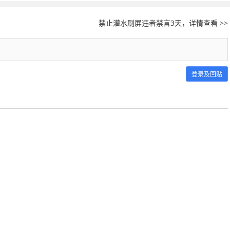
禁止灌水刷屏违者禁言3天，详情查看 >>
登录及回贴