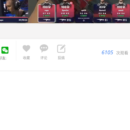



6105
次观看
收藏
评论
投搞
好友: