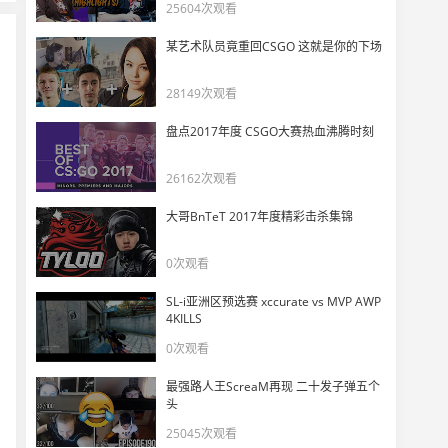
梦回2019正面男孩？！Magisk 1v3看傻CSBOY
25604次观看
49
9634
某艺术队员竟重回CSGO 这就是你的下场
玩机器难绷 ropz误触滚轮突然起跳死了！
28149次观看
50
10778
盘点2017年度 CSGO大赛热血沸腾时刻
26162次观看
大哥BnTeT 2017年度精彩击杀集锦
0次观看
SL-i亚洲区预选赛 xccurate vs MVP AWP
4KILLS
0次观看
最强路人王ScreaM再现 二十发子弹五个
头
25045次观看