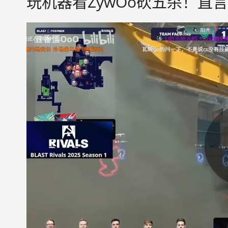
玩机器看ZywOo砍五杀！直