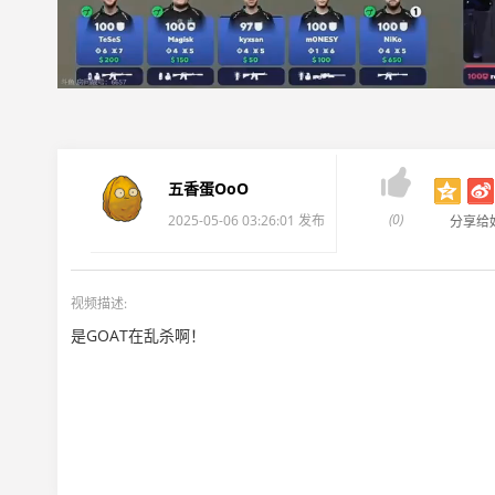

五香蛋OoO
(0)
2025-05-06 03:26:01 发布
分享给
视频描述:
是GOAT在乱杀啊！