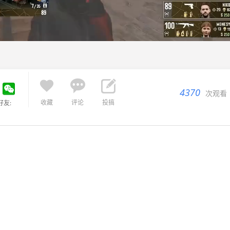



4370
次观看
收藏
评论
投搞
好友: