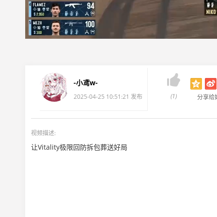

-小鸢w-
(1)
2025-04-25 10:51:21 发布
分享给
视频描述:
让Vitality极限回防拆包葬送好局