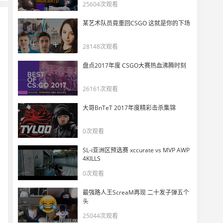
NiKo赛前：越输压力越大，我们需要找到自己的节奏
25604次观看
11
9842
某艺术队员竟重回CSGO 这就是你的下场
【HLTV】爆冷不断！——奥斯汀Major第五日赛场回顾
28148次观看
12
11472
盘点2017年度 CSGO大赛热血沸腾时刻
Magisk赛前：0-2更多是心理上的问题，专注自身就有机会挺过去
13
26161次观看
11798
大哥BnTeT 2017年度精彩击杀集锦
马西西看战胜Falcons后EmiliaQAQ爆笑采访
14
0次观看
12485
SL-i亚洲区预选赛 xccurate vs MVP AWP
zonic赛后：今晚大家需要促膝长谈，不到最后一刻决不放弃
4KILLS
15
10022
0次观看
最强路人王ScreaM再现 二十发子弹五个
NiKo赛前：那些不大参加Major和大赛的队伍来这就是为了干掉你
16
头
10598
25044次观看