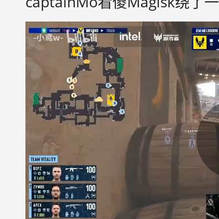
captainMo看傻Magisk