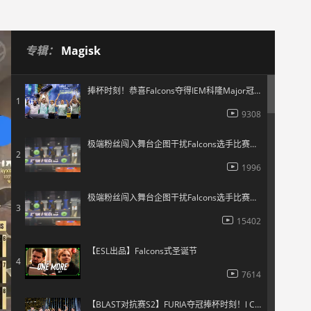
专辑：
Magisk
捧杯时刻！恭喜Falcons夺得IEM科隆Major冠军！
1
9308
极端粉丝闯入舞台企图干扰Falcons选手比赛进程
2
1996
极端粉丝闯入舞台企图干扰Falcons选手比赛进程
3
15402
【ESL出品】Falcons式圣诞节
4
7614
【BLAST对抗赛S2】FURIA夺冠捧杯时刻！l CS2