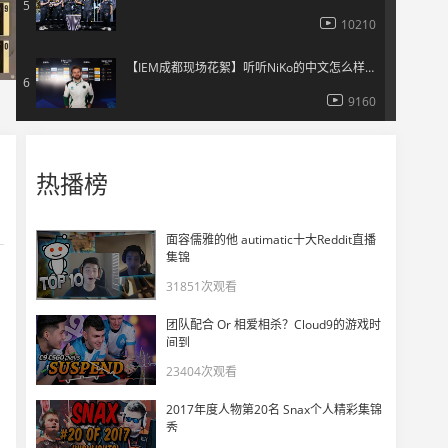
5
10210
【IEM成都现场花絮】听听NiKo的中文怎么样？
6
9160
EPL S22半决赛高光镜头——孩神意气风发，总监燃尽自己！
7
热播榜
11320
【HLTV出品】灾难日 ·奥斯汀Major第七日回顾
8
面容儒雅的他 autimatic十大Reddit直播
6416
集锦
31851次观看
一时之间难以接受淘汰 Falcons赛后现场实况
9
团队配合 Or 相爱相杀？Cloud9的游戏时
14166
间到
23404次观看
kyxsan赛后：优秀的队伍总会抓住失误来惩罚我们
10
2017年度人物第20名 Snax个人精彩集锦
8632
秀