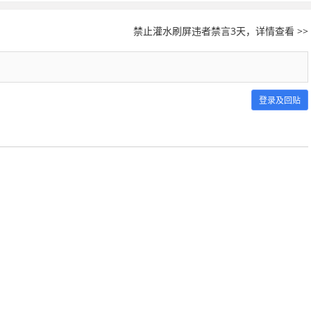
禁止灌水刷屏违者禁言3天，详情查看 >>
登录及回贴