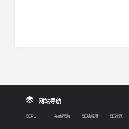
网站导航
5EPL
在线帮助
5E锦标赛
5E社区