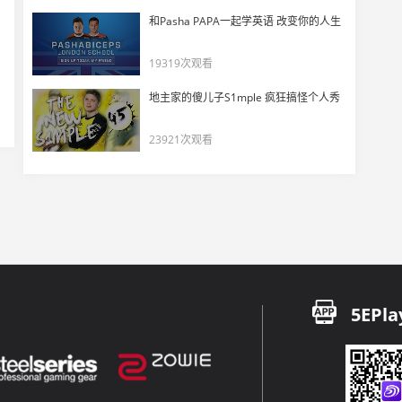
DANK1NG看Falcons Train高燃集锦全力解说！
和Pasha PAPA一起学英语 改变你的人生
17
11628
19319次观看
玩机器评价Falcons vs Vitality以及赛事数据
地主家的傻儿子S1mple 疯狂搞怪个人秀
18
5520
23921次观看
NiKo再一次同意了 但是Magisk不同意！史诗级残局！
19
11433
意难平！DANK1NG看Falcons输给Vitality直接气炸了！
20
10736
玩机器看Falcons图一NiKo一绿带四红
21
5EPla
7280
Magisk拯救世界1v3!成功给Falcons吊了一口气
22
4840