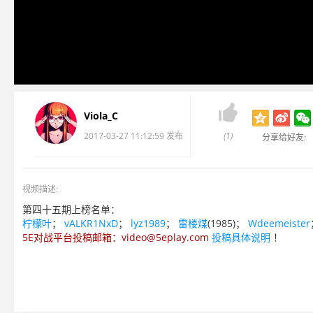

Viola_C
2017-03-27 11:12:59 发布
(1)
分享给好友:
视频描述:
第四十五期上榜名单：
柠檬叶
；
vALKR1NxD
；
lyz1989
；
雷楼煤
(1985)；
Wdeemeister
5E对战平台投稿邮箱：video@5eplay.com
投稿具体说明
！