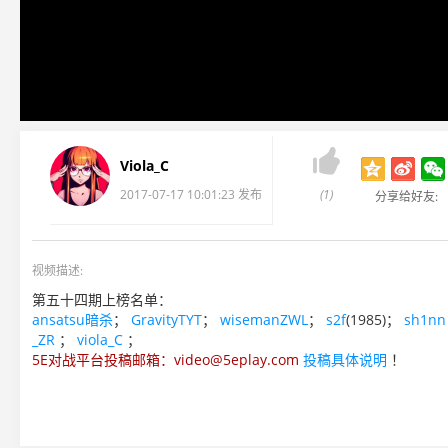

Viola_C
2017-07-17 10:01:23 发布
(1)
分享给好友:
视频描述:
第五十四期上榜名单：
ansatsu暗杀
；
GravityTYT
；
wisemanZWL
；
s2f
(1985)；
sh1nn
_ZR
；
viola_C
；
5E对战平台投稿邮箱：video@5eplay.com
投稿具体说明
！