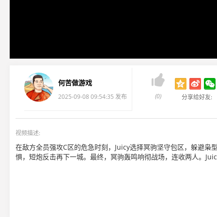

何苦做游戏
(0)
2025-09-08 09:54:35 发布
分享给好友:
视频描述:
在敌方全员强攻C区的危急时刻，Juicy选择冥驹坚守包区，躲避
惧，短炮反击再下一城。最终，冥驹轰鸣响彻战场，连收两人。Jui