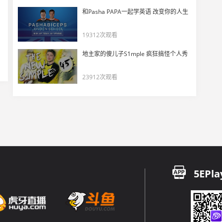
PlatChat节目分析巴黎冠军赛CN队伍全军覆没的原因
和Pasha PAPA一起学英语 改变你的人生
17
5670
19312次观看
大东彦：VCT CN明年队伍大变天，需要换血才能进步！
地主家的傻儿子S1mple 疯狂搞怪个人秀
18
5695
23912次观看
首轮0-8，难求一胜！CN瓦的至暗时刻降临了吗？
19
7456
首战0-8！谁是CN最区的光头？
20
8876
CN全线大溃败！BLG逆天输给MIBR！
21
5EPla
6120
拼上一切，开出一枪！
22
6290