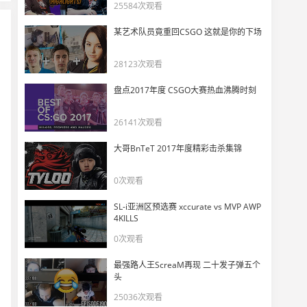
DRG V神谈晋升赛：我和康康是VCTCN的goat！
25584次观看
11
9248
某艺术队员竟重回CSGO 这就是你的下场
一个视频带你了解 2025 VCT CN 晋升赛
28123次观看
12
10801
盘点2017年度 CSGO大赛热血沸腾时刻
帮 VCT CN 找外援 番外篇 - 教练
13
26141次观看
9288
大哥BnTeT 2017年度精彩击杀集锦
DANK1NG：CN赛区要大变天，下个月就知道了！
14
0次观看
6892
SL-i亚洲区预选赛 xccurate vs MVP AWP
国外主播分析VCT CN：BLG让整个赛区失望了！
4KILLS
15
8590
0次观看
最强路人王ScreaM再现 二十发子弹五个
蛋看苏弟老手为CN瓦献唱：还好没去巴黎，国内队一个见不到
16
头
5735
25036次观看