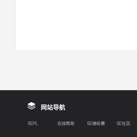
网站导航
5EPL
在线帮助
5E锦标赛
5E社区