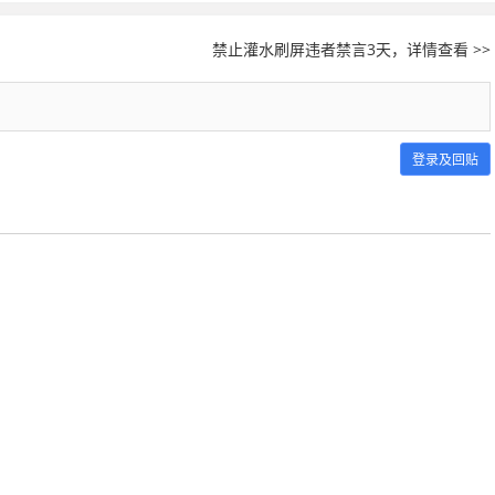
禁止灌水刷屏违者禁言3天，详情查看 >>
登录及回贴