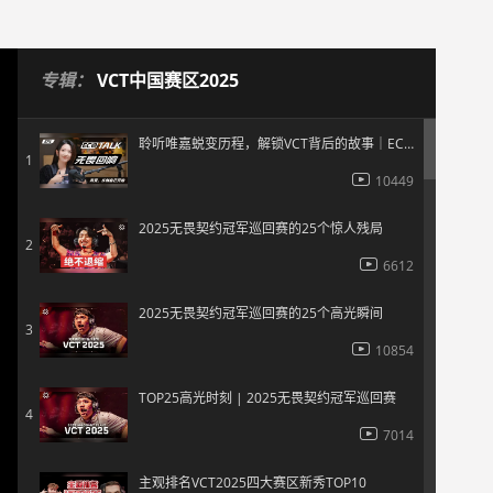
专辑：
VCT中国赛区2025
聆听唯嘉蜕变历程，解锁VCT背后的故事｜ECO TALK EP1
1
10449
2025无畏契约冠军巡回赛的25个惊人残局
2
6612
2025无畏契约冠军巡回赛的25个高光瞬间
3
10854
TOP25高光时刻 | 2025无畏契约冠军巡回赛
4
7014
主观排名VCT2025四大赛区新秀TOP10