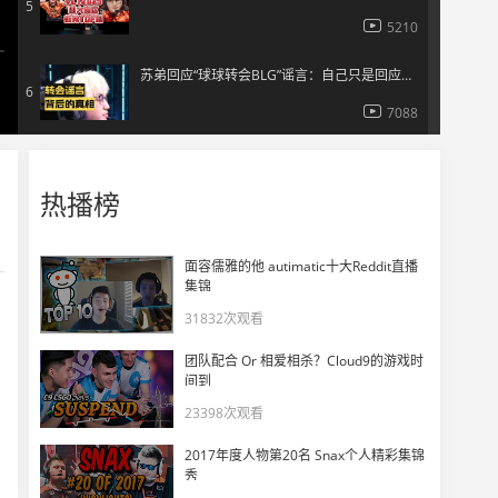
5
5210
苏弟回应“球球转会BLG”谣言：自己只是回应弹幕
6
7088
大东彦谈新版本：下个版本康康和Smoggy无敌了！
7
热播榜
7050
无畏契约2.0？步枪更好控？百分之70英雄迎来削弱？
8
面容儒雅的他 autimatic十大Reddit直播
6378
集锦
31832次观看
whzy谈无畏契约要大改，直言说了职业生涯直接结束！
9
团队配合 Or 相爱相杀？Cloud9的游戏时
9494
间到
23398次观看
“你为什么而来” // 《轮到你了》晋升赛·上篇
10
2017年度人物第20名 Snax个人精彩集锦
6602
秀