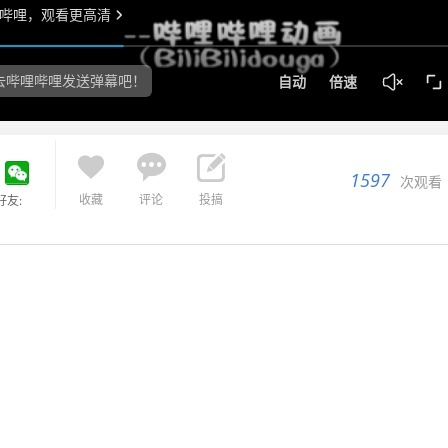



1597
次观看
收藏
评论
投搞
好友: