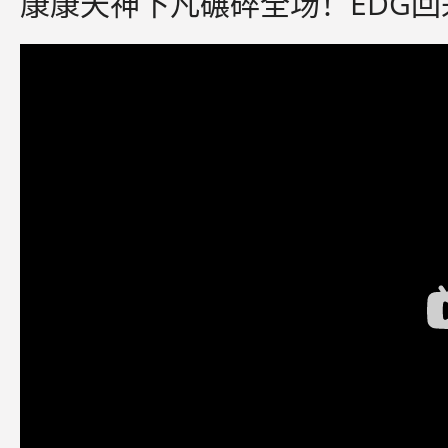
康康天神下凡碾碎全场！EDG回