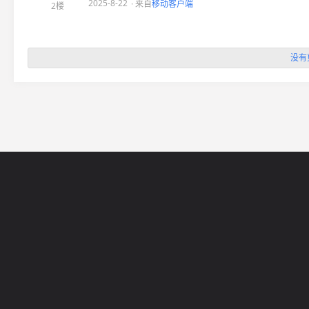
2025-8-22
· 来自
移动客户端
2楼
没有
网站导航
5EPL
在线帮助
5E锦标赛
5E社区