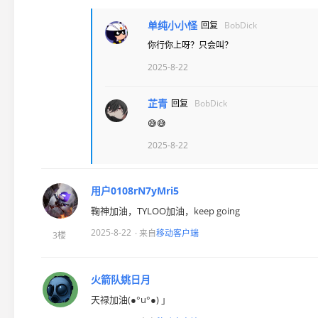
单纯小小怪
回复
BobDick
你行你上呀？只会叫？
2025-8-22
芷青
回复
BobDick
😅😅
2025-8-22
用户0108rN7yMri5
鞠神加油，TYLOO加油，keep going
2025-8-22
· 来自
移动客户端
3楼
火箭队姚日月
天禄加油(●°u°●)​ 」