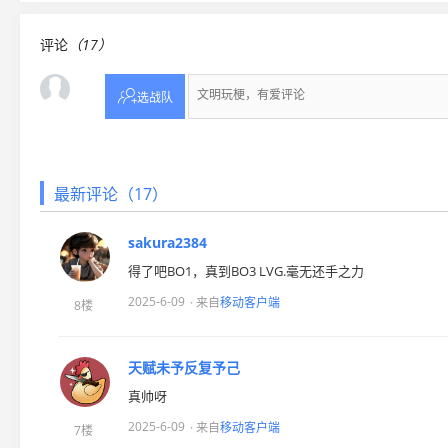
评论
（17）

选战队
最新评论（17）
sakura2384
得了吧BO1，真到BO3 LVG.毫无还手之力
2025-6-09
· 来自
移动客户端
8楼
天赋未予反复予己
真帅呀
2025-6-09
· 来自
移动客户端
7楼