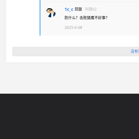
1c_c
回复
叫我KZ
防什么？击败猎鹰不好事？
2025-6-08
没有
网站导航
5EPL
在线帮助
5E锦标赛
5E社区