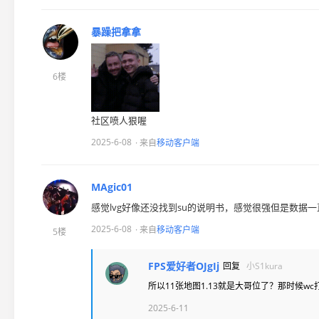
暴躁把拿拿
6楼
社区喷人狠喔
2025-6-08
· 来自
移动客户端
MAgic01
感觉lvg好像还没找到su的说明书，感觉很强但是数据
2025-6-08
· 来自
移动客户端
5楼
FPS爱好者OJgIj
回复
小S1kura
所以11张地图1.13就是大哥位了？那时候w
2025-6-11