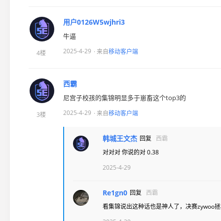
用户0126W5wjhri3
牛逼
2025-4-29
· 来自
移动客户端
4楼
西霸
尼宫子校孩的集锦明显多于崽畜这个top3的
2025-4-29
· 来自
移动客户端
3楼
韩城王文杰
回复
西霸
对对对 你说的对 0.38
2025-4-29
Re1gn0
回复
西霸
看集锦说出这种话也是神人了，决赛zywoo