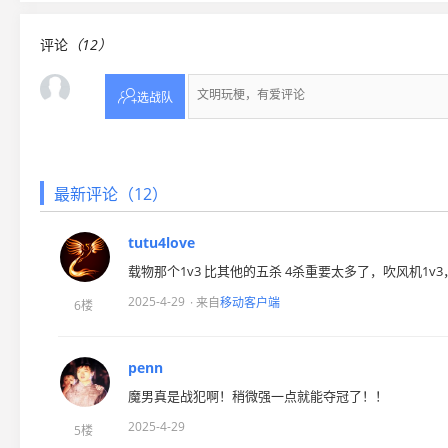
评论
（12）

选战队
最新评论（12）
tutu4love
载物那个1v3 比其他的五杀 4杀重要太多了，吹风机1v
2025-4-29
· 来自
移动客户端
6楼
penn
魔男真是战犯啊！稍微强一点就能夺冠了！！
2025-4-29
5楼