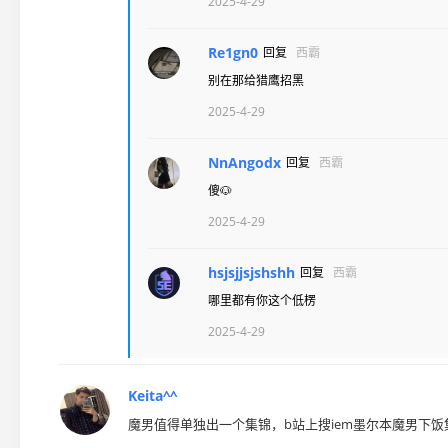
2025-4-29
Re1gn0
回复
西霸
别在那给猎鹰招黑
2025-4-29
NnAngodx
回复
西霸
傻🐶
2025-4-29
hsjsjjsjshshh
回复
西霸
哪里都有你这个低楞
2025-4-29
Keita^^
魔男值得单独出一个集锦，b站上搜iem墨尔本魔男下