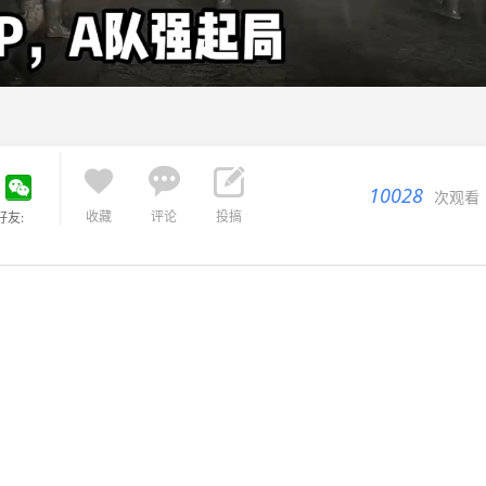



10028
次观看
收藏
评论
投搞
好友: