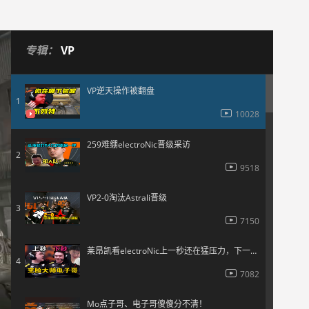
专辑：
VP
VP逆天操作被翻盘
1
10028
259难绷electroNic晋级采访
2
9518
VP2-0淘汰Astrali晋级
3
7150
莱昂凯看electroNic上一秒还在猛压力，下一秒看直接开笑！
4
7082
Mo点子哥、电子哥傻傻分不清！