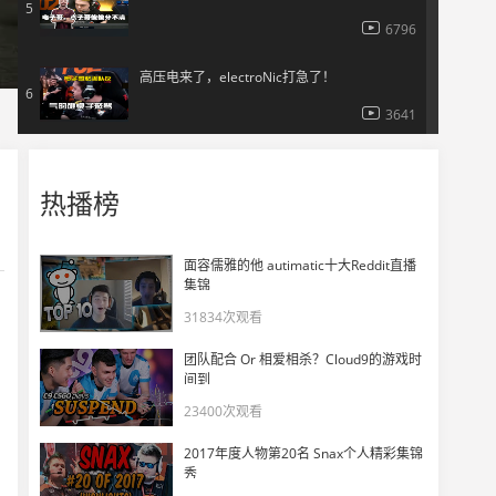
5
6796
高压电来了，electroNic打急了！
6
3641
打急了？输掉回合之后eletroNic怒视队友爆锤桌子
7
热播榜
13518
Summer拿下1v5 给electroNic打到崩溃
8
面容儒雅的他 autimatic十大Reddit直播
集锦
5150
31834次观看
玩机器看傻 electroNic加时赛残局扫转1v2！
9
团队配合 Or 相爱相杀？Cloud9的游戏时
4900
间到
23400次观看
DANK1NG看傻electroNic逆天扫转残局1v2！太配赢了VP！
10
2017年度人物第20名 Snax个人精彩集锦
5835
秀