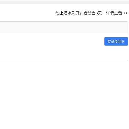
禁止灌水刷屏违者禁言3天，详情查看 >>
登录及回贴