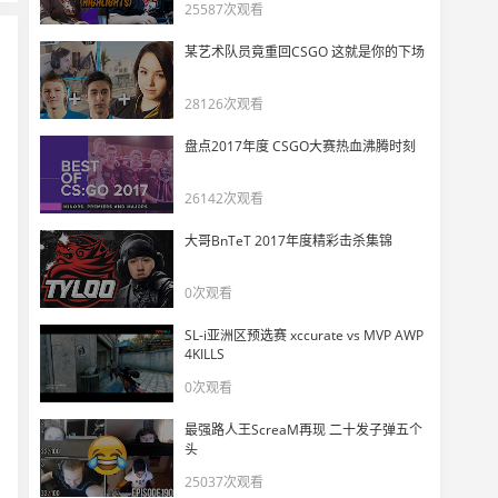
DANKK1NG看傻electroNic指挥的都要喷血了？！
25587次观看
11
3895
某艺术队员竟重回CSGO 这就是你的下场
CSBOY看electroNic彻底红温！
28126次观看
12
4460
盘点2017年度 CSGO大赛热血沸腾时刻
新VP队员——FL4MUS高光时刻！
13
26142次观看
5270
大哥BnTeT 2017年度精彩击杀集锦
倒霉蛋电子哥队伍里有内鬼
14
0次观看
4960
SL-i亚洲区预选赛 xccurate vs MVP AWP
外网CS职业选手和主播对电子哥精彩操作的反应
4KILLS
15
0次观看
10650
最强路人王ScreaM再现 二十发子弹五个
s1mple和电子哥/P元帅三排撞车w0nderful/jL
头
16
8096
25037次观看