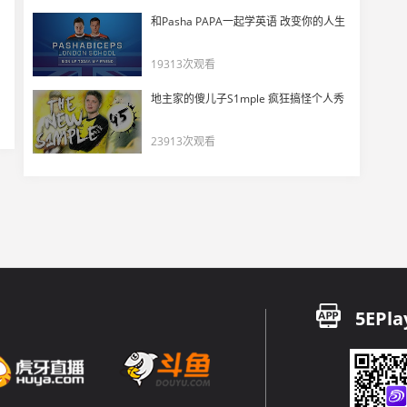
上帝最忠实的信徒——fame
和Pasha PAPA一起学英语 改变你的人生
17
10589
19313次观看
Jame:看我的样子就知道为什么在巴西总是好事连连
地主家的傻儿子S1mple 疯狂搞怪个人秀
18
8084
23913次观看
电子哥的幽默道具教学
19
8490
究极倒霉蛋电子哥
20
11516
n0rb3r7联手电子哥完成2v4反杀翻盘后大喊:"苏卡不列！"
21
5EPla
11740
【选手POV】s1mple、electroNic、Perfecto组排 是谁在Carry？
22
10390