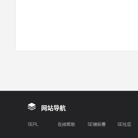
网站导航
5EPL
在线帮助
5E锦标赛
5E社区