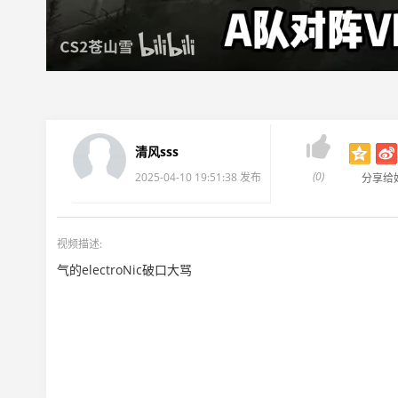

清风sss
(0)
2025-04-10 19:51:38 发布
分享给
视频描述:
气的electroNic破口大骂