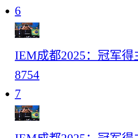
6
IEM成都2025：冠军得
8754
7