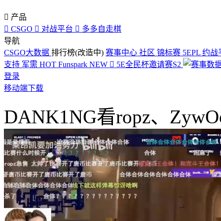

产品

CSGO

对战平台

多多自走棋
导航
CSGO大数据
排行榜(改造中)
赛事中心
社区
锦标赛
5EPL
约战
支持
军需
HOT
Funspark
NEW

5E全民杯邀请赛S2
登录
移动端下载
DANK1NG看ropz、Zy