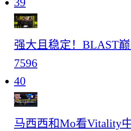
39
强大且稳定！BLAST巅峰赛
7596
40
马西西和Mo看Vitali