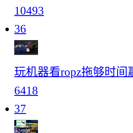
10493
36
玩机器看ropz拖够时
6418
37