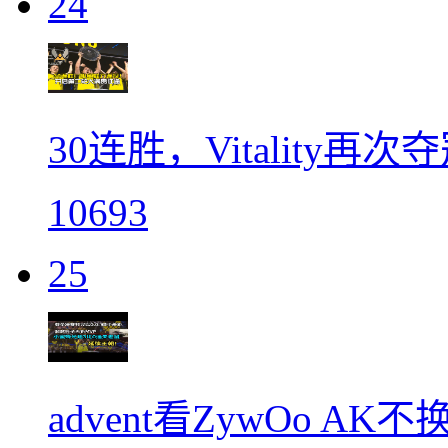
24
30连胜，Vitality再
10693
25
advent看ZywOo A