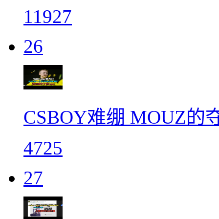
11927
26
CSBOY难绷 MOUZ
4725
27