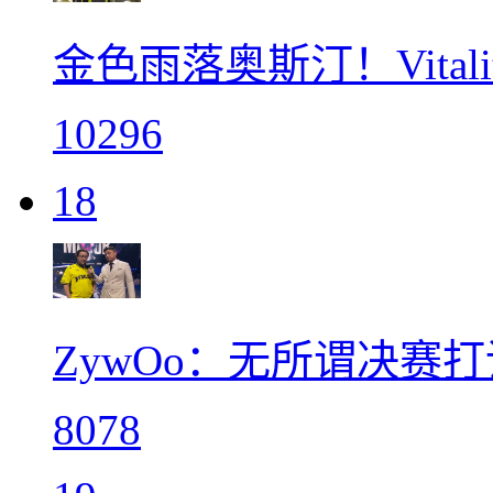
金色雨落奥斯汀！Vitali
10296
18
ZywOo：无所谓决赛
8078