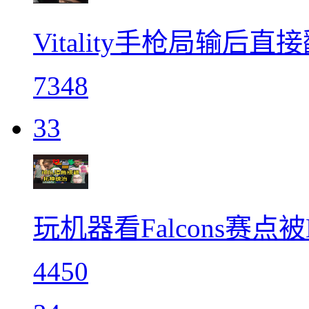
Vitality手枪局输后直
7348
33
玩机器看Falcons赛点
4450