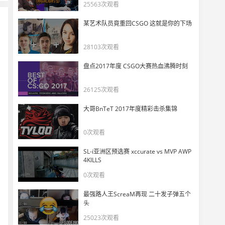
apEX四杀终结比赛，锁定图三火车胜局
25563次观看
11
6904
某艺术队员竟重回CSGO 这就是你的下场
advent品IEM墨尔本决赛图一战绩，被apEX震惊！
28103次观看
12
6902
盘点2017年度 CSGO大赛热血沸腾时刻
玩机器难绷队友帮apEX卖三个背身一个不打被反杀！
13
26125次观看
7102
大哥BnTeT 2017年度精彩击杀集锦
DANK1NG看傻 现场惊现apEX仿生人！
14
0次观看
6756
SL-i亚洲区预选赛 xccurate vs MVP AWP
CSBOY看豆豆apEX顶级团队操作破解对方战术
4KILLS
15
9856
0次观看
最强路人王ScreaM再现 二十发子弹五个
captainMo看apEX赛前在战术纸上猛记东西！
16
头
7494
25023次观看