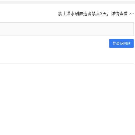
禁止灌水刷屏违者禁言3天，详情查看 >>
登录及回贴