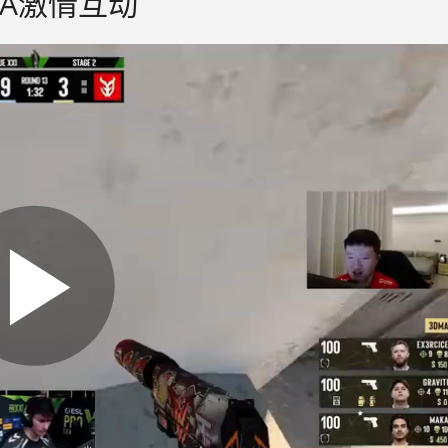
KA激情互动