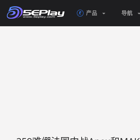
产品
导航
