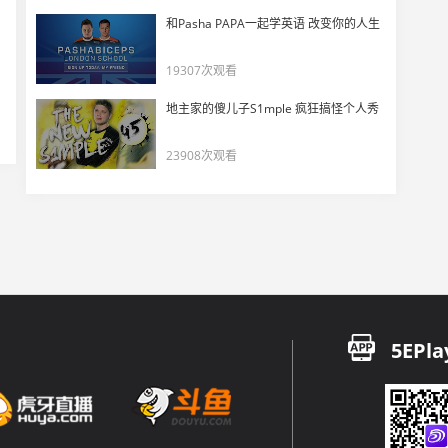
玩机器看apEX秒杀m0NESY大狙 再打kyxsan！
和Pasha PAPA一起学英语 改变你的人生
17
6960
19307次观看
apEX战神上线！AK手撕m0NESY大狙拿下关键局
地主家的傻儿子S1mple 疯狂搞怪个人秀
18
8962
23908次观看
259看豆豆apEX评价m0NESY转会去Falcons传闻
19
9272
CS2职业甩枪大赏，绝活速看！
20
7028
apEX：来看看我的宝贝们
21
5EPla
9766
玩机器看傻apEX赛点英雄AK手撕大狙三杀终结Nuke！
22
10353