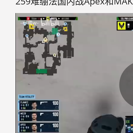
259难绷法国内战Apex和MA