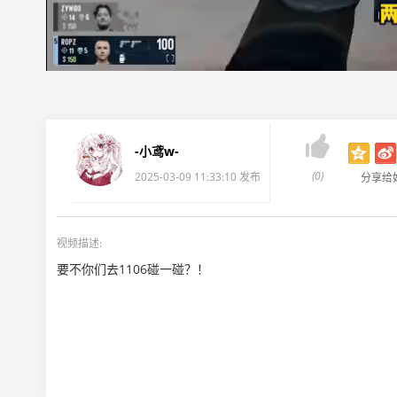

-小鸢w-
(0)
2025-03-09 11:33:10 发布
分享给
视频描述:
要不你们去1106碰一碰？！