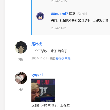
2024-12-15
88nuomi7
回复
P2.nik6
哥們，這個也不是打G2那次啊，這是5e天梯
2024-11-01
尾叶桉
一个五杀吹一辈子 闹麻了
2024-11-01
· 来自
移动客户端
3楼
cyqqr1
2楼
这都什么时候的了，现在发