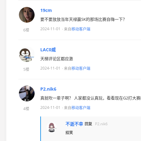
19cm
要不要放放当年天禄赢SK的那场比赛自嗨一下？
2024-11-01
· 来自
移动客户端
6楼
LAC0威
天梯评论区都应激
2024-11-01
· 来自
移动客户端
5楼
P2.nik6
真就吹一辈子啊？ 人家都没认真玩，看看现在G2打大赛
2024-11-01
· 来自
移动客户端
4楼
不逝不幸
回复
P2.nik6
招笑