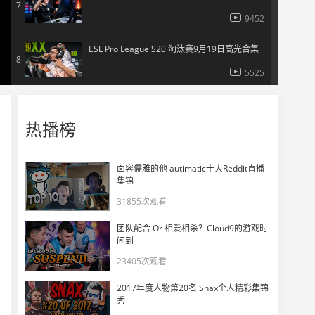
7
9452
ESL Pro League S20 淘汰赛9月19日高光合集
8
5525
【EPL S20每日回顾】ZywOo五杀残局1v4！saffee打出28-2离谱战绩！
9
热播榜
7998
ESL Pro League S20 淘汰赛9月18日高光合集
10
面容儒雅的他 autimatic十大Reddit直播
集锦
6544
31855次观看
【EPL S20每日回顾】ultimate大狙顶级难度枪，EliGE露出无奈笑容
11
团队配合 Or 相爱相杀？Cloud9的游戏时
9942
间到
23405次观看
【中字】采访FaZe：karrigan表示集训期间像困在实验室的老鼠
12
2017年度人物第20名 Snax个人精彩集锦
8028
秀