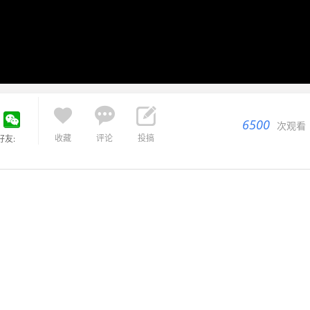



6500
次观看
收藏
评论
投搞
好友: