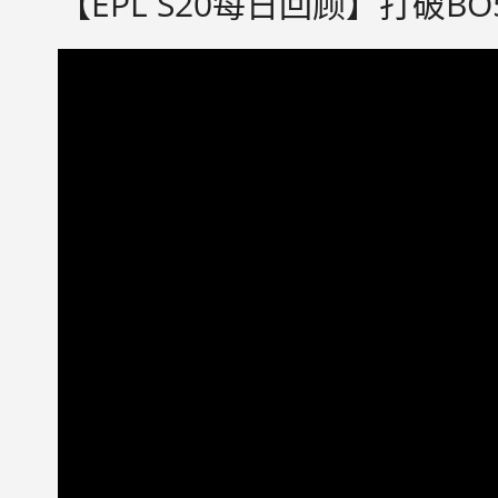
【EPL S20每日回顾】打破BO