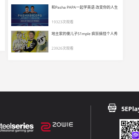
MOUZ淘汰fnatic siuhy：blameF, HELLO？
和Pasha PAPA一起学英语 改变你的人生
19
10665
19323次观看
ESL Pro League S20 小组赛 9月14日高光合集
地主家的傻儿子S1mple 疯狂搞怪个人秀
20
6330
23926次观看
【EPL S20每日回顾】宝蓝暴打老东家！Falcons两次痛失三打一！
21
9030
ESL Pro League S20 小组赛 9月13日高光合集
22
6436
【EPL S20每日回顾】COL六个手枪局全输！BIG再现经典暂停
23
5EPla
6742
ESL Pro League S20 小组赛 9月12日高光合集
24
6686