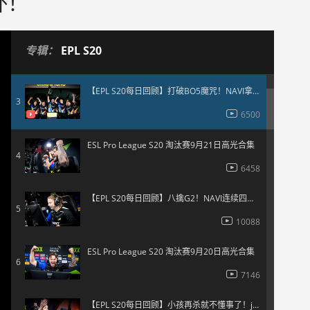
杯！
13370
w0nderful关键局五杀1v3！iM顶级残局1v4！-EPL S20决赛高光合集
2
专辑：
EPL S20
8414
【EPL S20每日回顾】打破BO5魔咒！NAVI拿下EPL S20冠军奖杯！
3
6500
ESL Pro League S20 淘汰赛9月21日高光合集
4
6458
【EPL S20每日回顾】八擒G2！NAVI连续四次闯入决赛！
5
10088
ESL Pro League S20 淘汰赛9月20日高光合集
6
7146
【EPL S20每日回顾】小孩再杀就不懂事了！jL、m0NESY状态爆棚！