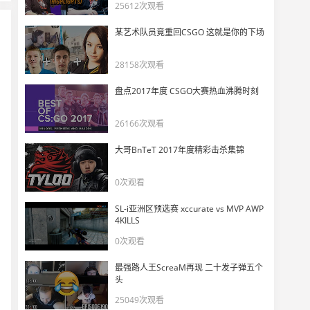
ESL Pro League S20 淘汰赛 9月17日高光合集
25612次观看
13
5045
某艺术队员竟重回CSGO 这就是你的下场
【EPL S20每日回顾】比赛擦肩而过名场面！点子哥劲爆转会加入A队
28158次观看
14
7664
盘点2017年度 CSGO大赛热血沸腾时刻
【中字】donk和magixx摆烂式采访 给主持人整不会了
15
26166次观看
9248
大哥BnTeT 2017年度精彩击杀集锦
ESL Pro League S20 小组赛 9月15日高光合集
16
0次观看
7098
SL-i亚洲区预选赛 xccurate vs MVP AWP
【EPL S20每日回顾】火仔手雷失误送走载物！MOUZ无缘淘汰赛
4KILLS
17
0次观看
10350
最强路人王ScreaM再现 二十发子弹五个
Jimpphat：在主机上贴个MOUZ，希望能带来好运
头
18
11878
25049次观看