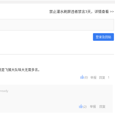
禁止灌水刷屏违者禁言3天，详情查看 >>
登录及回贴
就是飞猪大队味大无需多言。

(0)
1
举报
回复
eady

(2)
举报
回复