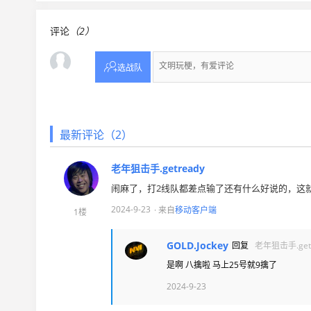
评论
（2）

选战队
最新评论（2）
老年狙击手.getready
闹麻了，打2线队都差点输了还有什么好说的，这
2024-9-23
· 来自
移动客户端
1楼
GOLD.Jockey
回复
老年狙击手.getr
是啊 八擒啦 马上25号就9擒了
2024-9-23