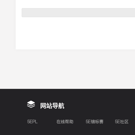
网站导航
5EPL
在线帮助
5E锦标赛
5E社区