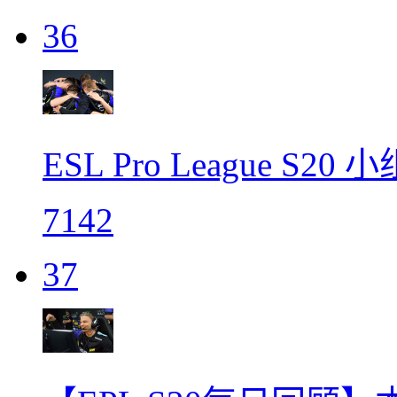
36
ESL Pro League S
7142
37