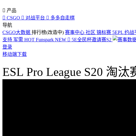

产品

CSGO

对战平台

多多自走棋
导航
CSGO大数据
排行榜(改造中)
赛事中心
社区
锦标赛
5EPL
约战
支持
军需
HOT
Funspark
NEW

5E全民杯邀请赛S2
登录
移动端下载
ESL Pro League S20