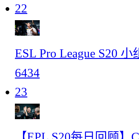
22
ESL Pro League S
6434
23
【EPL S20每日回顾