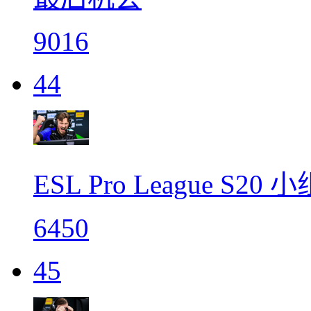
9016
44
ESL Pro League S
6450
45