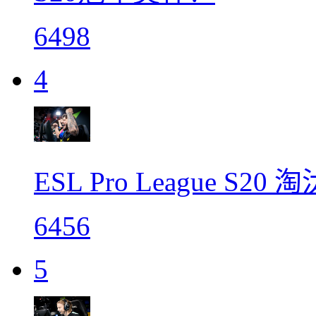
6498
4
ESL Pro League S
6456
5