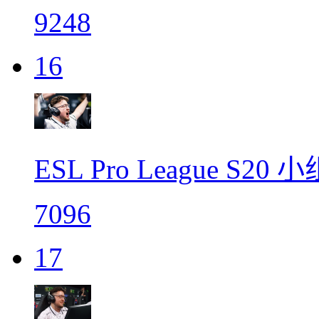
9248
16
ESL Pro League S
7096
17