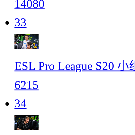
14080
33
ESL Pro League S
6215
34