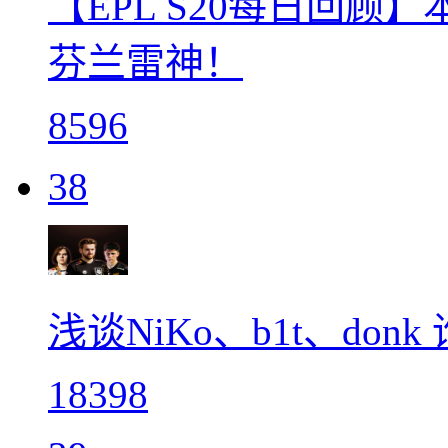
【EPL S20每日回
芬兰雷神！
8596
38
浅谈NiKo、b1t、do
18398