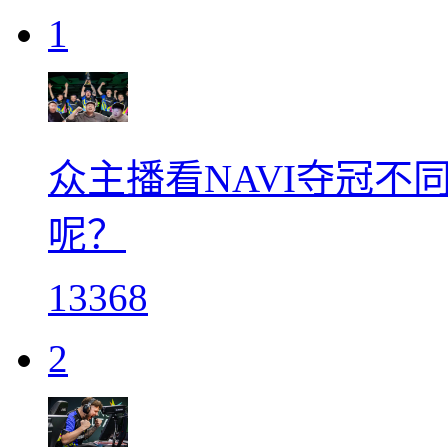
1
众主播看NAVI夺冠不同
呢？
13368
2