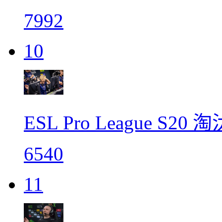
7992
10
ESL Pro League S
6540
11