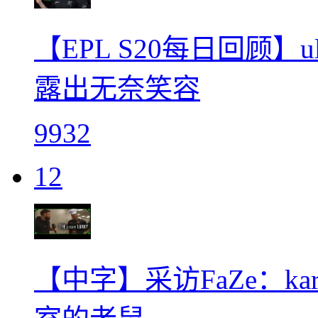
【EPL S20每日回顾】u
露出无奈笑容
9932
12
【中字】采访FaZe：ka