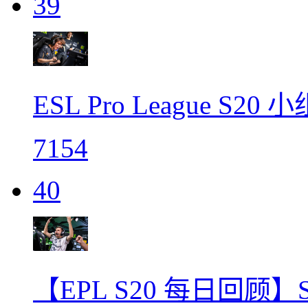
39
ESL Pro League S
7154
40
【EPL S20 每日回顾