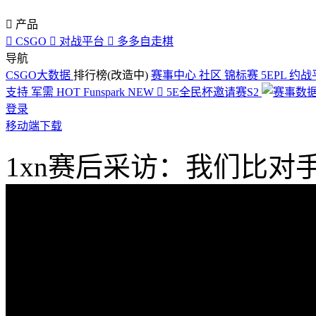

产品

CSGO

对战平台

多多自走棋
导航
CSGO大数据
排行榜(改造中)
赛事中心
社区
锦标赛
5EPL
约战
支持
军需
HOT
Funspark
NEW

5E全民杯邀请赛S2
登录
移动端下载
1xn赛后采访：我们比