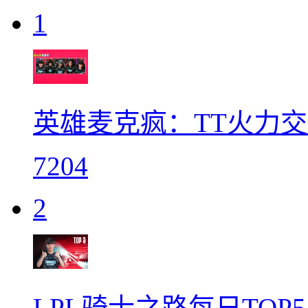
1
英雄麦克疯：TT火力
7204
2
LPL骑士之路每日TOP5