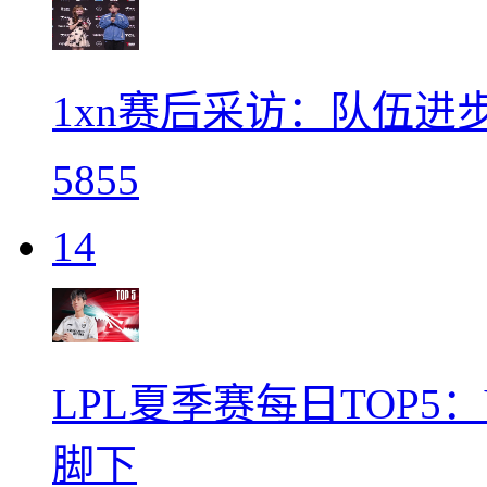
1xn赛后采访：队伍
5855
14
LPL夏季赛每日TOP5
脚下