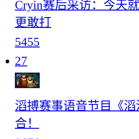
Cryin赛后采访：今
更敢打
5455
27
滔搏赛事语音节目《滔滔
合！