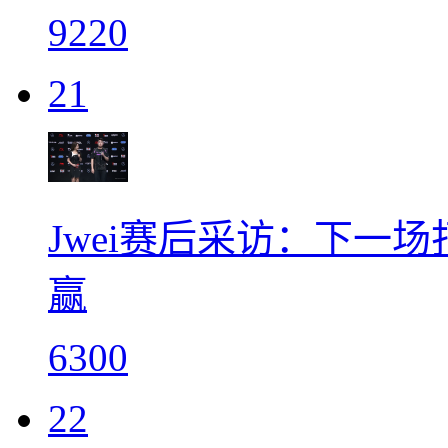
9220
21
Jwei赛后采访：下一
赢
6300
22