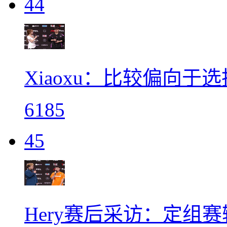
44
Xiaoxu：比较偏向
6185
45
Hery赛后采访：定组