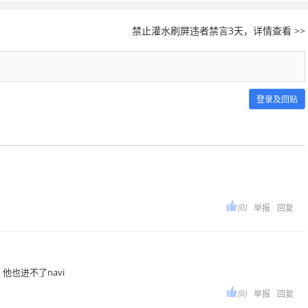
禁止灌水刷屏违者禁言3天，详情查看 >>
登录及回贴

(0)
举报
回复
也进不了navi

(0)
举报
回复