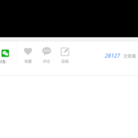



28127
次观看
收藏
评论
投搞
好友: