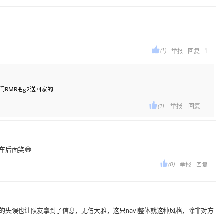

(1)
1
举报
回复
RMR把g2送回家的

(1)
举报
回复
车后面笑😂

(0)
举报
回复
的失误也让队友拿到了信息，无伤大雅，这只navi整体就这种风格，除非对方