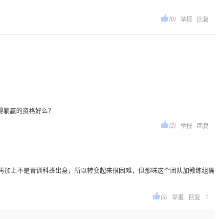

(0)
举报
回复
获得躺赢的资格好么？

(2)
举报
回复
，再加上不是青训科班出身，所以转变起来很困难，但那味这个团队加教练组确

(3)
1
举报
回复