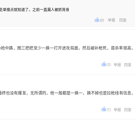
他走单搜点就知道了，之前一直漏人被抓背身

(0)
举报
回复
命抢中路，图三把把至少一换一打开进攻局面，然后被补枪死，首杀率很高，

(3)
举报
回复
但是最终也没有爆发，无所谓的，他一般都是一换一，换不掉也是拉枪线有信息，

(1)
举报
回复