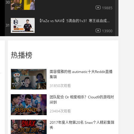
30
19885
【FaZe vs NAVI】5滴血的1v3！寒王丝血成功拿下残局
31
13900
【FaZe vs NAVI】他还在输出！b1t轻松拿下四杀
32
热播榜
16526
【FaZe vs NAVI】jL残局成功1v3拿下图一胜利！
33
面容儒雅的他 autimatic十大Reddit直播
集锦
14411
31850次观看
jL赛后采访：黑子们说话
34
团队配合 Or 相爱相杀？Cloud9的游戏时
19319
间到
23404次观看
NaVi捧杯时刻
35
2017年度人物第20名 Snax个人精彩集锦
22016
秀