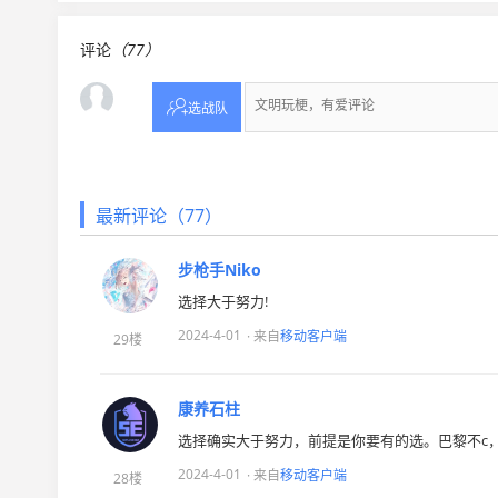
评论
（77）

选战队
最新评论（77）
步枪手Niko
选择大于努力!
2024-4-01
· 来自
移动客户端
29楼
康养石柱
选择确实大于努力，前提是你要有的选。巴黎不c，他
2024-4-01
· 来自
移动客户端
28楼