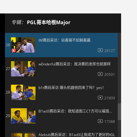
9742
ESL整活 哥本哈根半决赛厕所秘闻
25
专辑：
PGL哥本哈根Major
11524
iM赛后采访：站着输不如躺着赢
26
28127
w0nderful赛后采访：我决赛的发挥也就那样
27
20501
b1t赛后采访 爆头机器他回来了吗？yes！
28
21809
B1ad3赛后采访：我知道图三CT方可以摧毁对手
29
17388
Aleksib赛后采访：B1ad3让我成为了更好的IGL