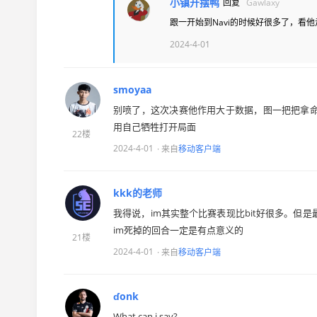
小镇开摆鸭
回复
Gawlaxy
跟一开始到Navi的时候好很多了，看
2024-4-01
smoyaa
别喷了，这次决赛他作用大于数据，图一把把拿
用自己牺牲打开局面
22楼
2024-4-01
· 来自
移动客户端
kkk的老师
我得说，im其实整个比赛表现比bit好很多。
im死掉的回合一定是有点意义的
21楼
2024-4-01
· 来自
移动客户端
ɗonk
What can i say?