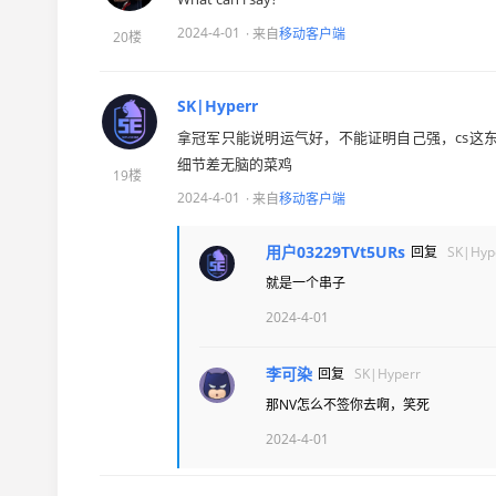
2024-4-01
· 来自
移动客户端
20楼
SK|Hyperr
拿冠军只能说明运气好，不能证明自己强，cs这东
细节差无脑的菜鸡
19楼
2024-4-01
· 来自
移动客户端
用户03229TVt5URs
回复
SK|Hyp
就是一个串子
2024-4-01
李可染
回复
SK|Hyperr
那NV怎么不签你去啊，笑死
2024-4-01