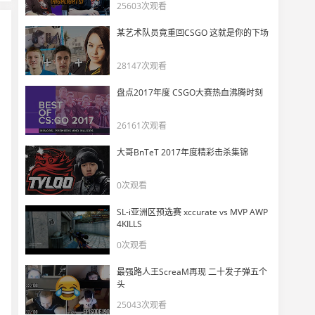
GOAT出现了！s1mple：相信NaVi可以战胜G2
25603次观看
36
30352
某艺术队员竟重回CSGO 这就是你的下场
现场视频：NaVi晋级决赛
28147次观看
37
15682
盘点2017年度 CSGO大赛热血沸腾时刻
【NAVI vs G2】他真的很想赢！m0NESY大狙四杀再追一个赛点
38
26161次观看
17206
大哥BnTeT 2017年度精彩击杀集锦
【NAVI vs G2】儿神立天功！jL沙鹰起手五杀ECO翻盘
39
0次观看
22296
SL-i亚洲区预选赛 xccurate vs MVP AWP
【NAVI vs G2】太准了！m0NESY铁板四杀
4KILLS
40
0次观看
12979
最强路人王ScreaM再现 二十发子弹五个
【NAVI vs G2】稳！w0nderful大狙三杀结束图一
头
41
11190
25043次观看