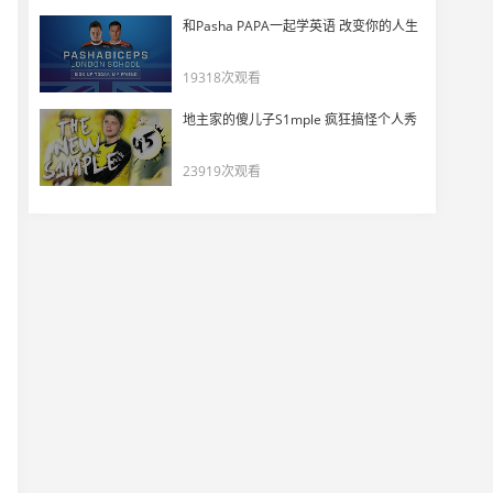
【NAVI vs G2】立大功！2v5残局nexa四杀扭转局面
和Pasha PAPA一起学英语 改变你的人生
42
12437
19318次观看
【NAVI vs G2】一梭子按死！nexa瞬间A点四杀刷屏
地主家的傻儿子S1mple 疯狂搞怪个人秀
43
11355
23919次观看
【Vitality vs FaZe】瞬间融化！寒王B点四杀刷屏
44
11210
遗憾离场 apEX赛后采访
45
11512
晋级决赛！karrigan赛后采访
46
10806
现场视频：FaZe晋级决赛
47
10719