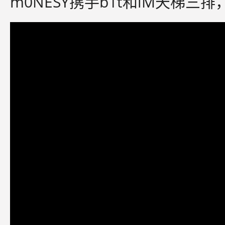
m0NESY携手b1t和iM天梯