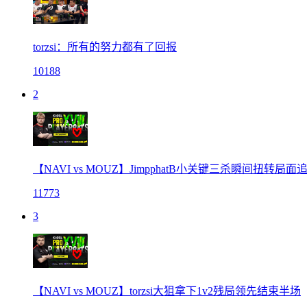
torzsi：所有的努力都有了回报
10188
2
【NAVI vs MOUZ】JimpphatB小关键三杀瞬间扭转局
11773
3
【NAVI vs MOUZ】torzsi大狙拿下1v2残局领先结束半场