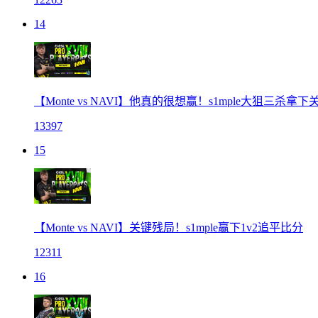
14
【Monte vs NAVI】他真的很想赢！s1mple大狙三杀拿下
13397
15
【Monte vs NAVI】关键残局！s1mple赢下1v2追平比分
12311
16