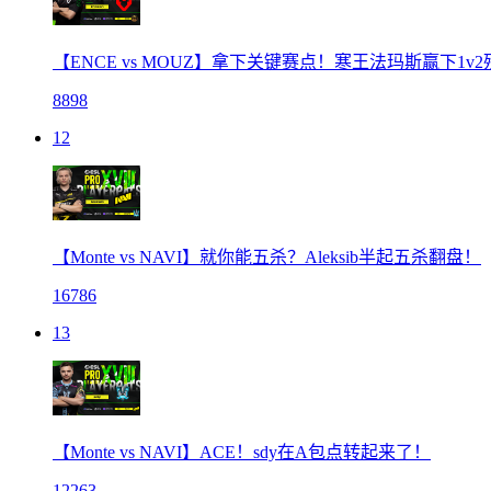
【ENCE vs MOUZ】拿下关键赛点！寒王法玛斯赢下1v2
8898
12
【Monte vs NAVI】就你能五杀？Aleksib半起五杀翻盘！
16786
13
【Monte vs NAVI】ACE！sdy在A包点转起来了！
12263