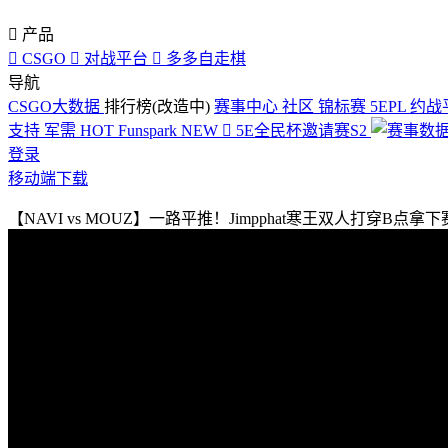

产品

CSGO

对战平台

多多自走棋
导航
CSGO大数据
排行榜(改造中)
赛事中心
社区
锦标赛
5EPL
约战
支持
军需
HOT
Funspark
NEW

5E全民杯邀请赛S2
登录
移动端下载
【NAVI vs MOUZ】一路平推！Jimpphat寒王双人打穿B点拿