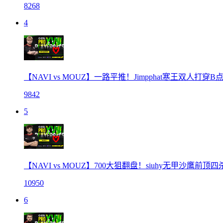
8268
4
【NAVI vs MOUZ】一路平推！Jimpphat寒王双人打穿
9842
5
【NAVI vs MOUZ】700大狙翻盘！siuhy无甲沙鹰前顶
10950
6