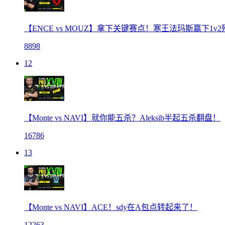
【ENCE vs MOUZ】拿下关键赛点！寒王法玛斯赢下1v2
8898
12
【Monte vs NAVI】就你能五杀？Aleksib半起五杀翻盘！
16786
13
【Monte vs NAVI】ACE！sdy在A包点转起来了！
12263