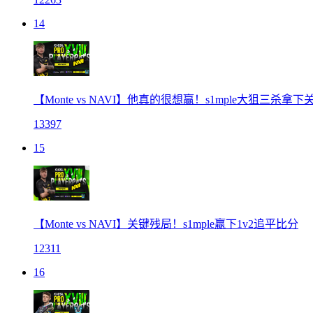
14
【Monte vs NAVI】他真的很想赢！s1mple大狙三杀拿下
13397
15
【Monte vs NAVI】关键残局！s1mple赢下1v2追平比分
12311
16