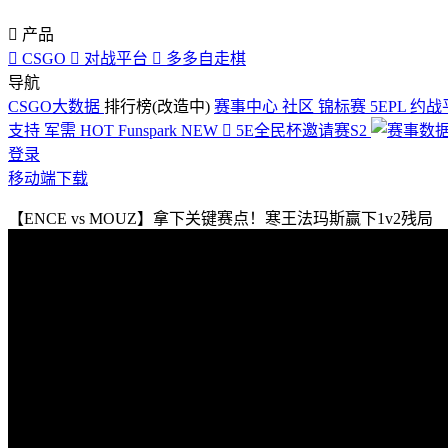

产品

CSGO

对战平台

多多自走棋
导航
CSGO大数据
排行榜(改造中)
赛事中心
社区
锦标赛
5EPL
约战
支持
军需
HOT
Funspark
NEW

5E全民杯邀请赛S2
登录
移动端下载
【ENCE vs MOUZ】拿下关键赛点！寒王法玛斯赢下1v2残局