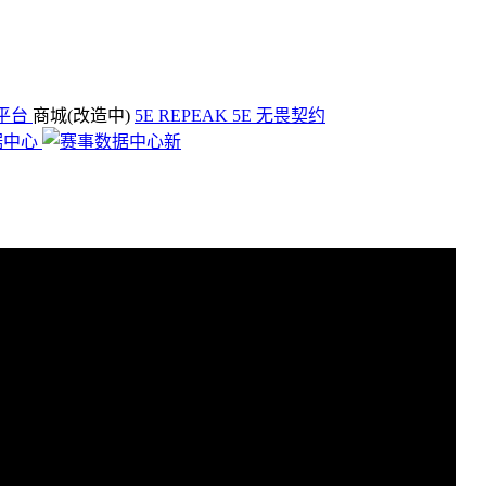
平台
商城(改造中)
5E REPEAK
5E 无畏契约