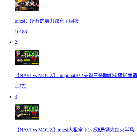
torzsi：所有的努力都有了回报
10188
2
【NAVI vs MOUZ】JimpphatB小关键三杀瞬间扭转局
11773
3
【NAVI vs MOUZ】torzsi大狙拿下1v2残局领先结束半场