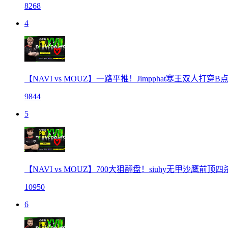
8268
4
【NAVI vs MOUZ】一路平推！Jimpphat寒王双人打穿
9844
5
【NAVI vs MOUZ】700大狙翻盘！siuhy无甲沙鹰前顶
10950
6