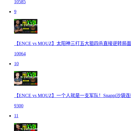
10585
9
【ENCE vs MOUZ】太阳神三打五大狙四杀直接逆转局
10064
10
【ENCE vs MOUZ】一个人就是一支军队！Snappi沙袋
9300
11