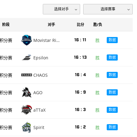
100%
W7M
选择对手
选择赛事


100%
x-kom
阶段
对手
比分
胜/负
100%
CHAOS
Movistar Riders
积分赛
16 : 11
胜
数据
100%
GamerLegion
80%
Epsilon
积分赛
16 : 13
胜
数据
HR
80%
EURONICS
CHAOS
积分赛
16 : 4
胜
数据
80%
OpTic
AGO
积分赛
16 : 9
胜
数据
80%
MRiders
80%
aTTaX
积分赛
16 : 3
胜
数据
Nordavind
78%
expert
Spirit
积分赛
16 : 2
胜
数据
77%