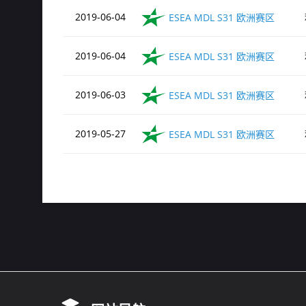
2019-06-04
ESEA MDL S31 欧洲赛区
2019-06-04
ESEA MDL S31 欧洲赛区
2019-06-03
ESEA MDL S31 欧洲赛区
2019-05-27
ESEA MDL S31 欧洲赛区