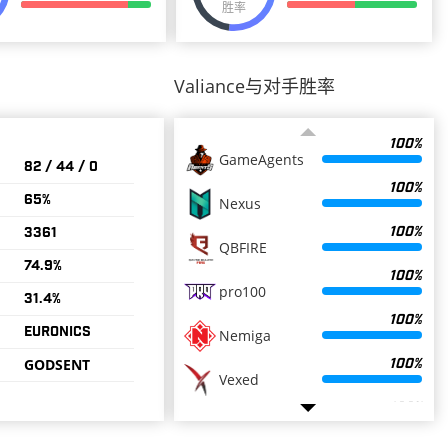
胜率
Valiance与对手胜率
100%
GameAgents
82 / 44 / 0
100%
65%
Nexus
100%
3361
QBFIRE
74.9%
100%
pro100
31.4%
100%
EURONICS
Nemiga
GODSENT
100%
Vexed
100%
挪威