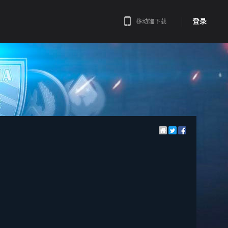
登录
移动端下载