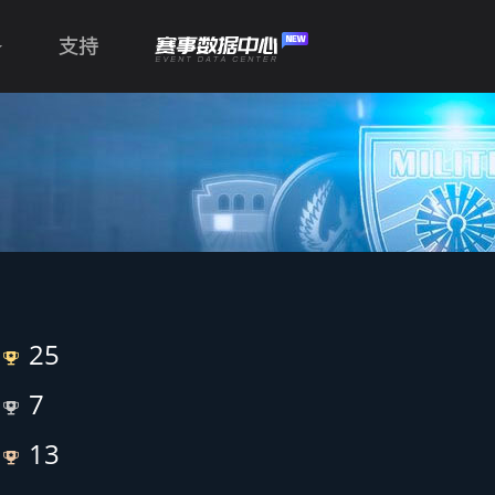
支持
25

7

13
