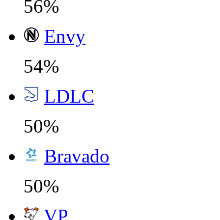
56%
Envy
54%
LDLC
50%
Bravado
50%
VP