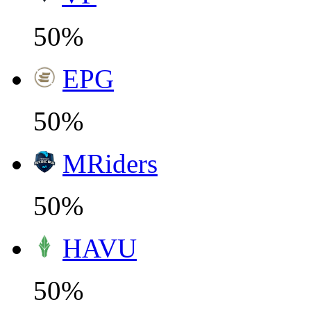
50%
EPG
50%
MRiders
50%
HAVU
50%