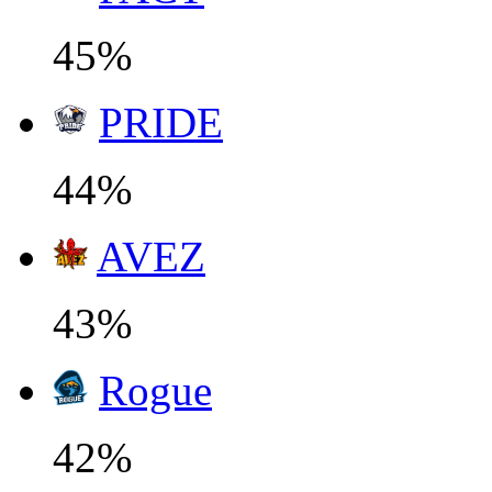
45%
PRIDE
44%
AVEZ
43%
Rogue
42%