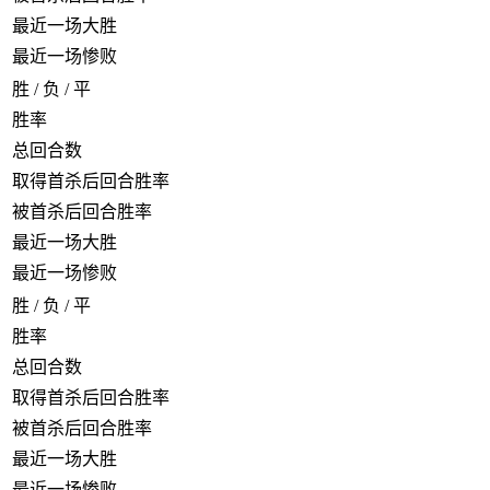
最近一场大胜
最近一场惨败
胜 / 负 / 平
胜率
总回合数
取得首杀后回合胜率
被首杀后回合胜率
最近一场大胜
最近一场惨败
胜 / 负 / 平
胜率
总回合数
取得首杀后回合胜率
被首杀后回合胜率
最近一场大胜
最近一场惨败