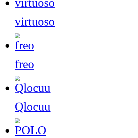
virtuoso
freo
Qlocuu