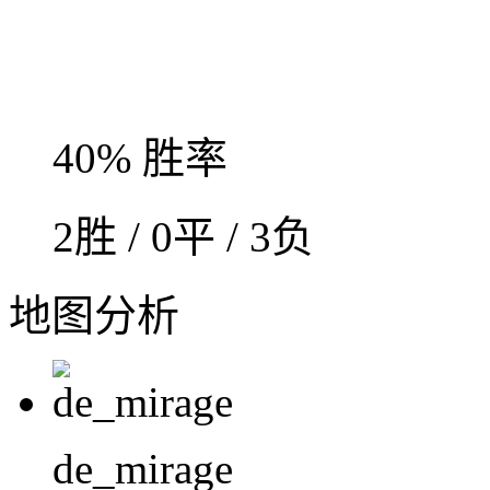
40
%
胜率
2胜 / 0平 / 3负
地图分析
de_mirage