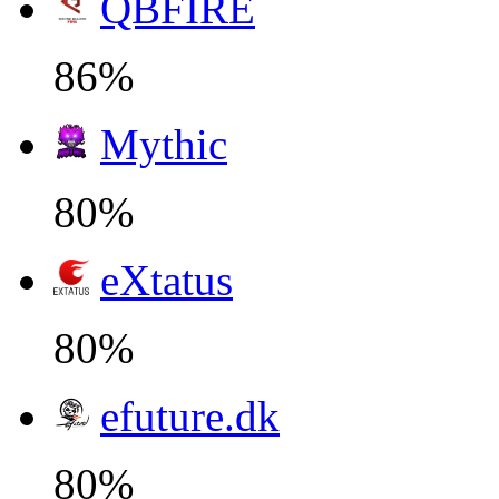
QBFIRE
86%
Mythic
80%
eXtatus
80%
efuture.dk
80%