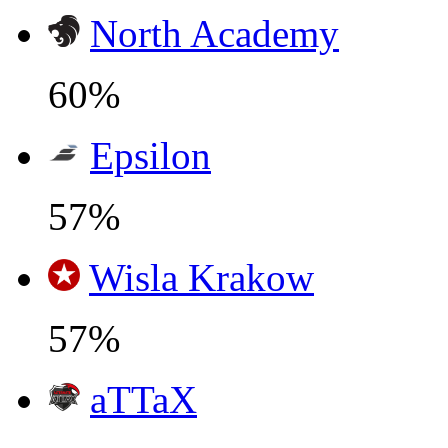
North Academy
60%
Epsilon
57%
Wisla Krakow
57%
aTTaX