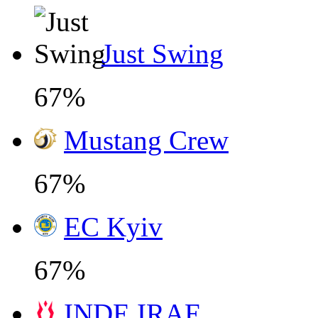
Just Swing
67%
Mustang Crew
67%
EC Kyiv
67%
INDE IRAE