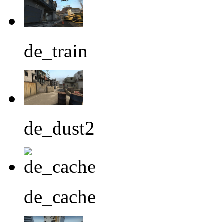
de_train
de_dust2
de_cache