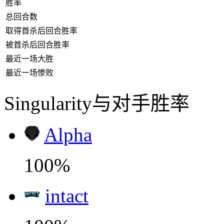
胜率
总回合数
取得首杀后回合胜率
被首杀后回合胜率
最近一场大胜
最近一场惨败
Singularity与对手胜率
Alpha
100%
intact