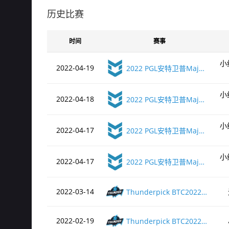
de_nuke
历史比赛
时间
赛事
de_overpass
小
2022-04-19
2022 PGL安特卫普Major欧洲区RMR A
de_inferno
小
2022-04-18
2022 PGL安特卫普Major欧洲区RMR A
de_ancient
小
2022-04-17
2022 PGL安特卫普Major欧洲区RMR A
小
2022-04-17
2022 PGL安特卫普Major欧洲区RMR A
de_vertigo
2022-03-14
Thunderpick BTC2022系列赛
de_cache
2022-02-19
Thunderpick BTC2022系列赛