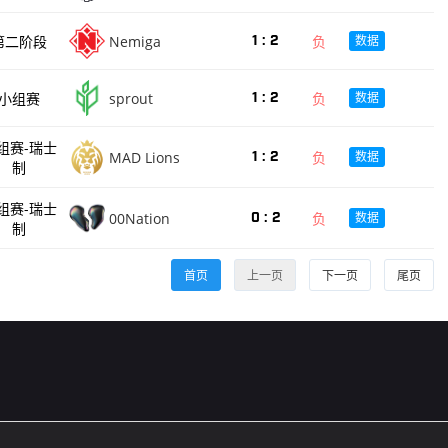
GamerLegion
67%
Nemiga
第二阶段
1 : 2
负
数据
Juggernauts
67%
sprout
小组赛
1 : 2
负
数据
777
67%
Fiend
组赛-瑞士
MAD Lions
1 : 2
负
数据
制
67%
QUAZAR
组赛-瑞士
63%
00Nation
0 : 2
负
数据
制
SKADE
60%
AGO
首页
上一页
下一页
尾页
60%
SJ
57%
Izako Boars
56%
PACT
50%