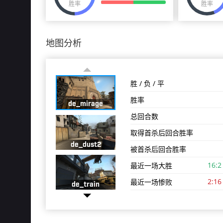
胜率
胜率
地图分析
胜 / 负 / 平
胜率
de_mirage
总回合数
取得首杀后回合胜率
de_dust2
被首杀后回合胜率
16:2
最近一场大胜
2:16
最近一场惨败
de_train