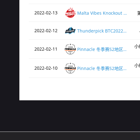
2022-02-13
Malta Vibes Knockout S6
2022-02-12
Thunderpick BTC2022系列赛
小
2022-02-11
Pinnacle 冬季赛S2地区赛
小
2022-02-10
Pinnacle 冬季赛S2地区赛