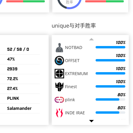
胜率
unique与对手胜率
100%
NOTBAD
52 / 58 / 0
100%
47%
OFFSET
100%
2939
EXTREMUM
72.2%
100%
Finest
27.4%
80%
PLINK
plink
Salamander
80%
INDE IRAE
80%
ECSTATIC