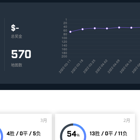
$-
总奖金
570
地图数
3月
2月
54
4胜 / 0平 / 5负
13胜 / 0平 / 11负
%