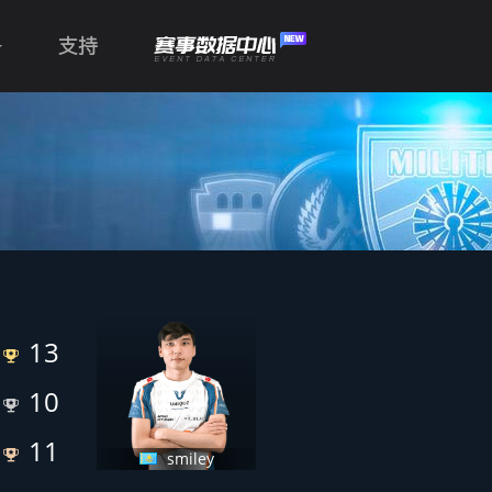
支持
13

10

11

smiley