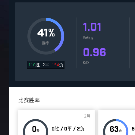
1.01
41%
Rating
胜率
0.96
K/D
110
胜
2
平
154
负
比赛胜率
2月
0
63
0胜 / 0平 / 2负
5
%
%