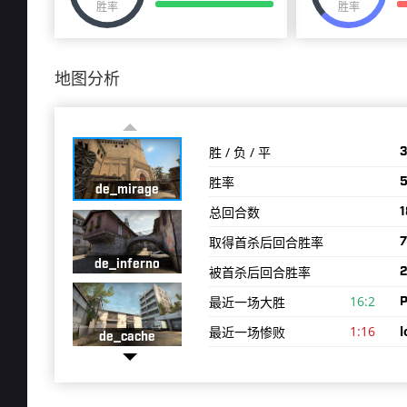
胜率
胜率
地图分析
胜 / 负 / 平
3
胜率
5
de_mirage
总回合数
1
取得首杀后回合胜率
7
de_inferno
被首杀后回合胜率
2
16:2
最近一场大胜
P
1:16
l
最近一场惨败
de_cache