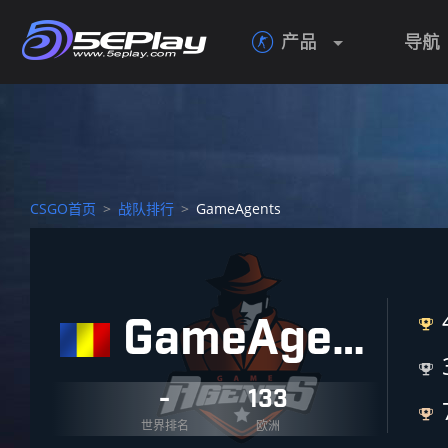
产品
导航

CSGO首页
>
战队排行
>
GameAgents
GameAgents


-
133

世界排名
欧洲