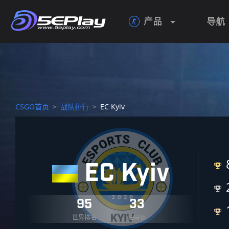
产品
导航

CSGO首页
>
战队排行
>
EC Kyiv
EC Kyiv


95
33

世界排名
独联体