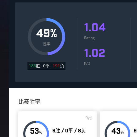
1.04
49%
Rating
胜率
1.02
K/D
186
胜
0
平
191
负
比赛胜率
9月
53
43
9胜 / 0平 / 8负
9
%
%