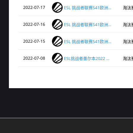
2022-07-17
ESL 挑战者联赛S41欧洲升降级赛
淘汰
2022-07-16
ESL 挑战者联赛S41欧洲升降级赛
淘汰
2022-07-15
ESL 挑战者联赛S41欧洲升降级赛
淘汰
2022-07-08
ESL挑战者墨尔本2022 欧洲公开海选赛#1
淘汰