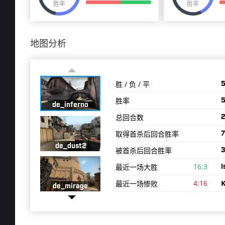
胜率
胜率
地图分析
胜 / 负 / 平
5
胜率
de_inferno
总回合数
取得首杀后回合胜率
7
de_dust2
被首杀后回合胜率
3
16:3
最近一场大胜
I
4:16
最近一场惨败
de_mirage