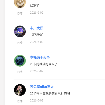
伏笔了
2026-6-02
15楼
丰川大虾
（已复仇）
2026-6-02
14楼
幸福源于天予
25卡托维兹打回来了
2026-6-02
13楼
狡兔屋niko牢大
25卡托不会就是憋着气打的吧
2026-6-02
12楼