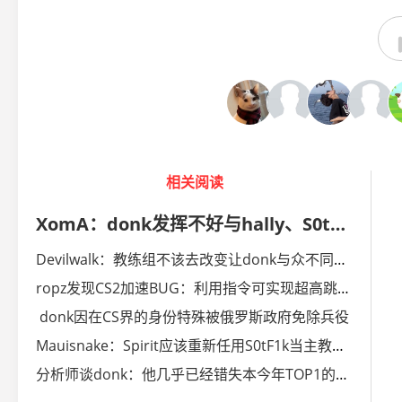
相关阅读
XomA：donk发挥不好与hally、S0tF1k当教练无关
Devilwalk：教练组不该去改变让donk与众不同的东西
ropz发现CS2加速BUG：利用指令可实现超高跳跃速度
donk因在CS界的身份特殊被俄罗斯政府免除兵役
Mauisnake：Spirit应该重新任用S0tF1k当主教练辅助donk
分析师谈donk：他几乎已经错失本今年TOP1的机会