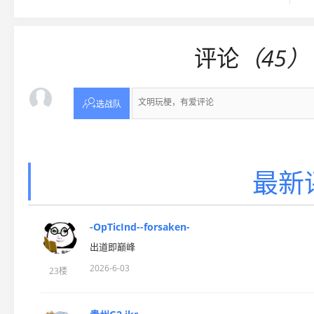
评论
（45）

选战队
最新
-OpTicInd--forsaken-
出道即巅峰
2026-6-03
23楼