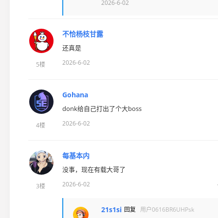
2026-6-02
不恰杨枝甘露
还真是
2026-6-02
5楼
Gohana
donk给自己打出了个大boss
2026-6-02
4楼
每基本内
没事，现在有载大哥了
2026-6-02
3楼
21s1si
回复
用户0616BR6UHPsk