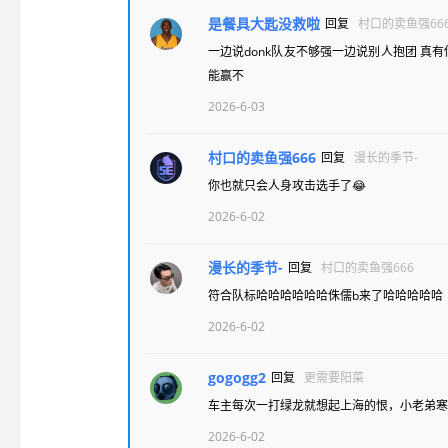
是餐具大匙没救啦
回复
村口的卖鱼强66
一边说donk队友不够强一边说别人抱团 真有
能赢不
2026-6-03
村口的卖鱼强666
回复
漫长的季节-
你也就只会人身攻击选手了😂
2026-6-02
漫长的季节-
回复
村口的卖鱼强666
符合队标哈哈哈哈哈哈侏儒b来了哈哈哈哈哈
2026-6-02
gogogg2
回复
更需要阳菜
车主每次一打绿龙就想起上海的恨，小老弟寒王
2026-6-02