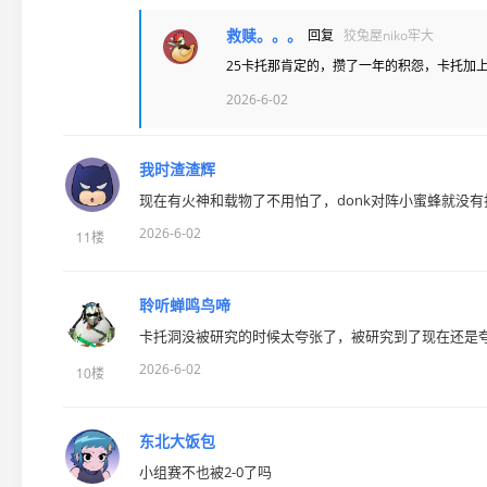
救赎。。。
回复
狡兔屋niko牢大
25卡托那肯定的，攒了一年的积怨，卡托加上
2026-6-02
我时渣渣辉
现在有火神和载物了不用怕了，donk对阵小蜜蜂就没
2026-6-02
11楼
聆听蝉鸣鸟啼
卡托洞没被研究的时候太夸张了，被研究到了现在还是
2026-6-02
10楼
东北大饭包
小组赛不也被2-0了吗