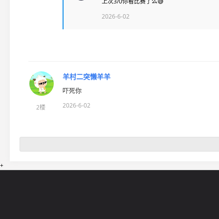
上次3/0你看比赛了么😅
2026-6-02
羊村二突懒羊羊
吓死你
2026-6-02
2楼
+
网站导航