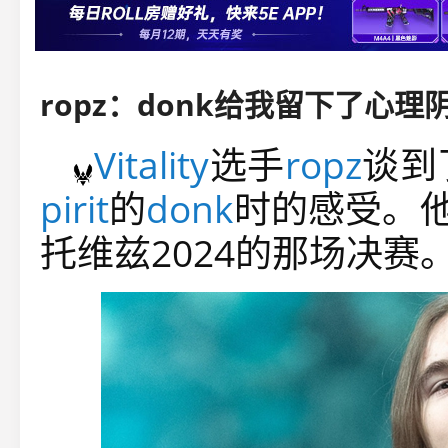
Vitality
选手
ropz
谈到
pirit
的
donk
时的感受。他
托维兹2024的那场
决赛