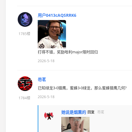
用户0413cAQSRRK6
1785楼
打得不错，奖励哈利major限时回归
2026-5-18
芴茗
已知绿龙3-0猎鹰，蜜蜂3-0绿龙，那么蜜蜂猎鹰几何?
2026-5-18
1784楼
她说是烟熏的
回复
芴茗