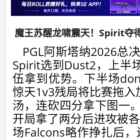
魔王苏醒龙啸震天！Spirit夺
PGL阿斯塔纳2026总决赛
Spirit选到Dust2，上
伍拿到优势。下半场do
惊天1v3残局将比赛拖入加
汤，连砍四分拿下图一
开局拿了两分后进攻被各
场Falcons略作挣扎