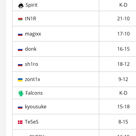
Spirit
K-D
tN1R
21-10
magixx
17-10
donk
16-15
sh1ro
18-12
zont1x
9-12
Falcons
K-D
kyousuke
15-18
TeSeS
8-15