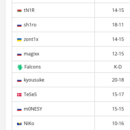
tN1R
14-15
sh1ro
18-11
zont1x
14-15
magixx
12-15
Falcons
K-D
kyousuke
20-18
TeSeS
15-17
m0NESY
15-15
NiKo
10-16