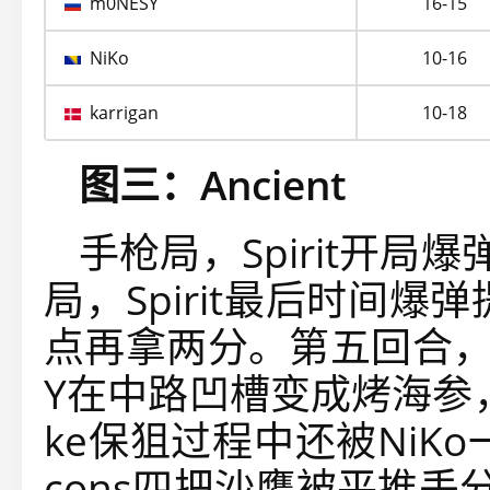
m0NESY
16-15
NiKo
10-16
karrigan
10-18
图三：Ancient
手枪局，Spirit开
局，Spirit最后时间爆弹
点再拿两分。第五回合，Fa
Y在中路凹槽变成烤海参，Sp
ke保狙过程中还被NiK
cons四把沙鹰被平推丢分