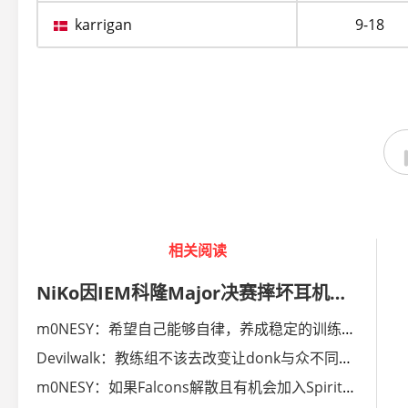
karrigan
9-18
相关阅读
NiKo因IEM科隆Major决赛摔坏耳机遭到ESL罚款一千美元
m0NESY：希望自己能够自律，养成稳定的训练习惯
Devilwalk：教练组不该去改变让donk与众不同的东西
m0NESY：如果Falcons解散且有机会加入Spirit，我会去加盟的