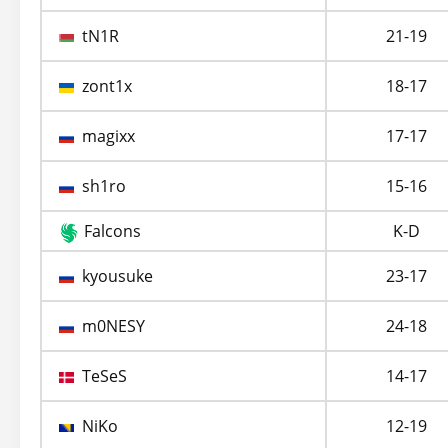
tN1R
21-19
zont1x
18-17
magixx
17-17
sh1ro
15-16
Falcons
K-D
kyousuke
23-17
m0NESY
24-18
TeSeS
14-17
NiKo
12-19