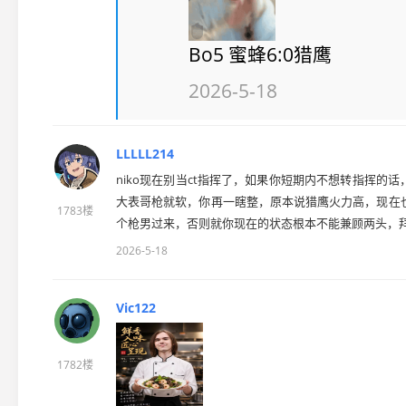
Bo5 蜜蜂6:0猎鹰
2026-5-18
LLLLL214
niko现在别当ct指挥了，如果你短期内不想转指挥的
大表哥枪就软，你再一瞎整，原本说猎鹰火力高，现在
1783楼
个枪男过来，否则就你现在的状态根本不能兼顾两头，拜托你
2026-5-18
Vic122
1782楼