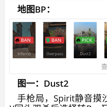
地图BP：
BAN
BAN
PICK
Inferno
Overpass
Dust2
图一：Dust2
手枪局，Spirit静音