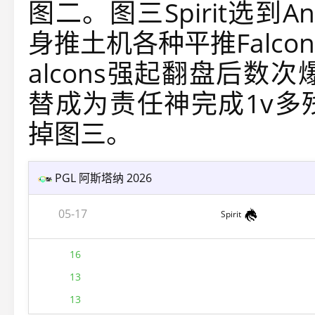
图二。图三Spirit选到A
身推土机各种平推Falc
alcons强起翻盘后数次爆
替成为责任神完成1v多
掉图三。
PGL 阿斯塔纳 2026
05-17
Spirit
16
13
13