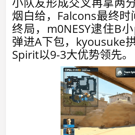
小队友形成交叉再拿两分。
烟白给，Falcons最
终局，m0NESY逮住B小pe
弹进A下包，kyousuk
Spirit以9-3大优势领先。