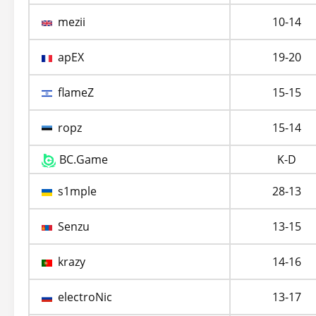
mezii
10-14
apEX
19-20
flameZ
15-15
ropz
15-14
BC.Game
K-D
s1mple
28-13
Senzu
13-15
krazy
14-16
electroNic
13-17