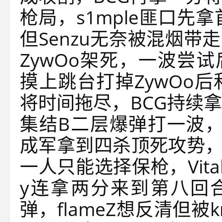
枪局，s1mple匪口先
但Senzu无奈被混烟带走，
ZywOo架死，一波尝试
摸上跳台打掉ZywOo
将时间拖尽，BCG持续
集结B二层爆弹打一波，
成军拿到四杀顶死攻势，
一人只能选择保枪，Vitali
y连拿两分来到第八回
弹，flameZ想反清但被