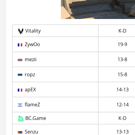
Vitality
K-D
ZywOo
19-9
mezii
13-8
ropz
15-8
apEX
14-13
flameZ
12-14
BC.Game
K-D
Senzu
13-13