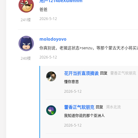
用户1214beXGwhhm
爸爸
2026-5-12
241楼
molodoyovo
你真别说，老猪这状态+senzu，等那个蒙古天才小将
2026-5-12
240楼
花开当折直须摘诶
回复
藿香正气软朋克
懂你意思
2026-5-12
藿香正气软朋克
回复
溯水北流
我知道你说的那个亚洲人
2026-5-12