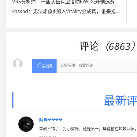
VRS分析师：一些队伍有望借助EWC公开预选赛拿下Major名额
kassad：无法想象jL加入Vitality会成真，谁来担任指挥？
评论
（6863

选战队
最新评
阿泽❤❤❤❤
森破不错了，打小蜜蜂，还是第一，毕竟他在垃圾队伍