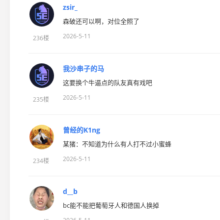
zsir_
森破还可以啊，对位全照了
2026-5-11
236楼
我沙串子的马
这要换个牛逼点的队友真有戏吧
2026-5-11
235楼
曾经的K1ng
某猪：不知道为什么有人打不过小蜜蜂
2026-5-11
234楼
d__b
bc能不能把葡萄牙人和德国人换掉