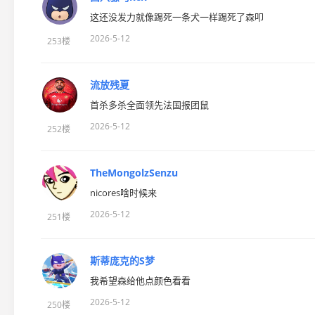
这还没发力就像踢死一条犬一样踢死了森叩
2026-5-12
253楼
流放残夏
首杀多杀全面领先法国报团鼠
2026-5-12
252楼
TheMongolzSenzu
nicores啥时候来
2026-5-12
251楼
斯蒂庞克的S梦
我希望森给他点颜色看看
2026-5-12
250楼