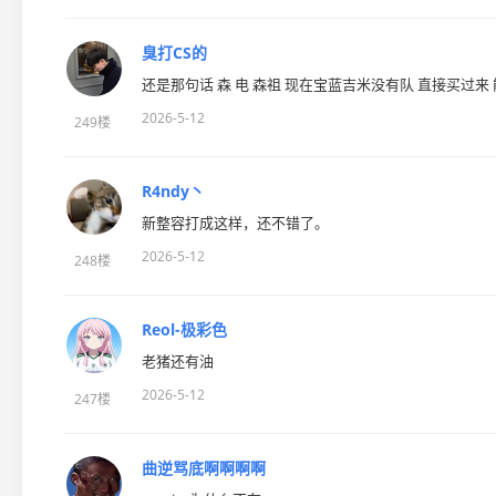
臭打CS的
还是那句话 森 电 森祖 现在宝蓝吉米没有队 直接买过来
2026-5-12
249楼
R4ndy丶
新整容打成这样，还不错了。
2026-5-12
248楼
Reol-极彩色
老猪还有油
2026-5-12
247楼
曲逆骂底啊啊啊啊