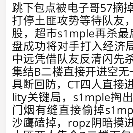
跳下包点被电子哥57摘掉，
打停土匪攻势等待队友，S
股，超市s1mple再杀
盘成功将对手打入经济局
中远凭借队友反清闪先杀
集结B二楼直接开进空无
具断回防，CT四人直接进
lity关键局，s1mple
门烟有缝直接偷掉s1mple
沙鹰磕掉，ropz阴暗