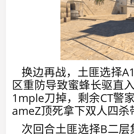
换边再战，土匪选择A
区重防导致蜜蜂长驱直入
1mple刀掉，剩余CT警
ameZ顶死拿下双人四
次回合土匪选择B二层集