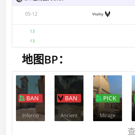
05-12
Vitality
13
13
地图BP：
BAN
BAN
PICK
Inferno
Ancient
Mirage