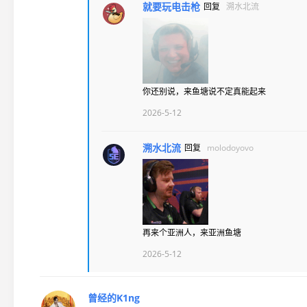
就要玩电击枪
回复
溯水北流
你还别说，来鱼塘说不定真能起来
2026-5-12
溯水北流
回复
molodoyovo
再来个亚洲人，来亚洲鱼塘
2026-5-12
曾经的K1ng