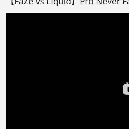
【FaZe vs Liquid】Pro Never F