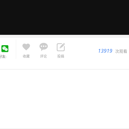



13919
次观看
收藏
评论
投搞
好友: