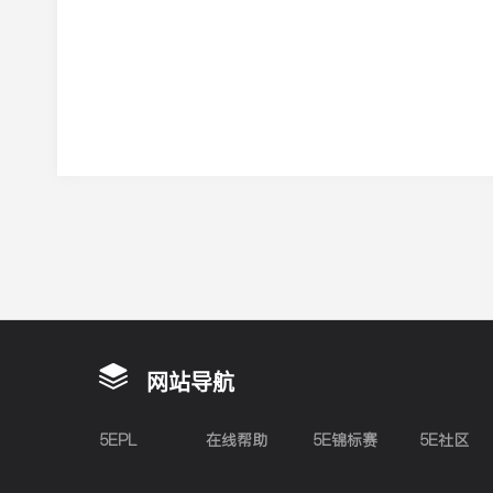
网站导航
5EPL
在线帮助
5E锦标赛
5E社区