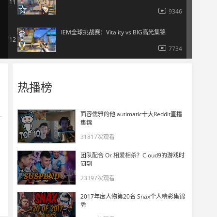
11
9346
IEM全球挑战赛：Vitality vs BIG高光集锦
12
7734
热播榜
面容儒雅的他 autimatic十大Reddit直播
集锦
31817次观看
团队配合 Or 相爱相杀？Cloud9的游戏时
间到
23397次观看
2017年度人物第20名 Snax个人精彩集锦
秀