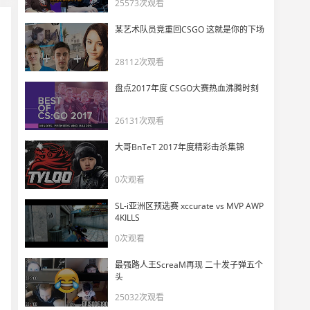
25573次观看
某艺术队员竟重回CSGO 这就是你的下场
28112次观看
盘点2017年度 CSGO大赛热血沸腾时刻
26131次观看
大哥BnTeT 2017年度精彩击杀集锦
0次观看
SL-i亚洲区预选赛 xccurate vs MVP AWP
4KILLS
0次观看
最强路人王ScreaM再现 二十发子弹五个
头
25032次观看