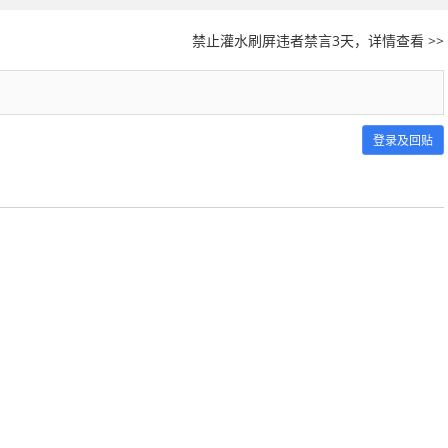
禁止灌水刷屏违者禁言3天，详情查看 >>
登录及回贴