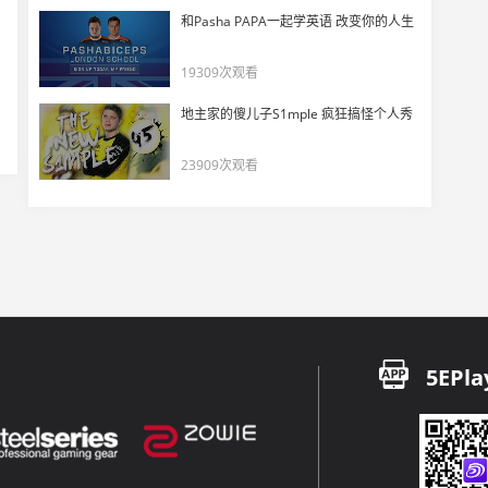
和Pasha PAPA一起学英语 改变你的人生
19309次观看
地主家的傻儿子S1mple 疯狂搞怪个人秀
23909次观看
5EPla