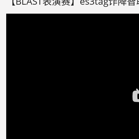
【BLAST表演赛】es3tag诈降